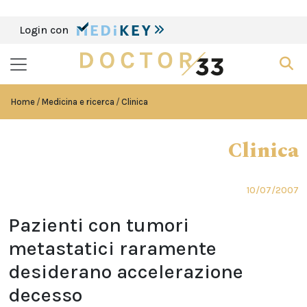
Login con
Home
Medicina e ricerca
Clinica
Clinica
10/07/2007
Pazienti con tumori
metastatici raramente
desiderano accelerazione
decesso