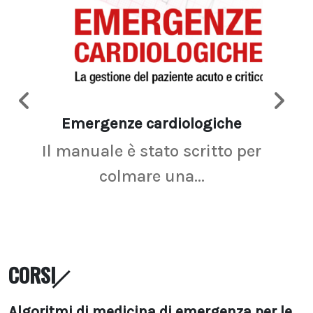
Emergenze cardiologiche
Ima
Il manuale è stato scritto per
La r
colmare una...
CORSI
Algoritmi di medicina di emergenza per le