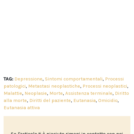
TAG:
Depressione
,
Sintomi comportamentali
,
Processi
patologici
,
Metastasi neoplastiche
,
Processi neoplastici
,
Malattie
,
Neoplasie
,
Morte
,
Assistenza terminale
,
Diritto
alla morte
,
Diritti del paziente
,
Eutanasia
,
Omicidio
,
Eutanasia attiva
Se l'articolo ti è piaciuto rimani in contatto con noi