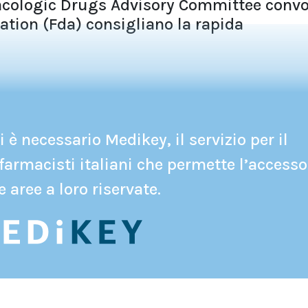
acologic Drugs Advisory Committee convo
tion (Fda) consigliano la rapida
 è necessario Medikey, il servizio per il
farmacisti italiani che permette l’accesso
e aree a loro riservate.