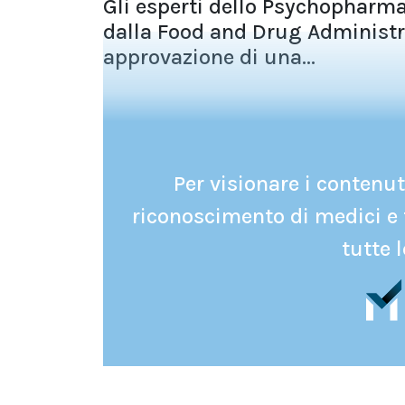
Gli esperti dello Psychopharm
dalla Food and Drug Administra
approvazione di una...
Per visionare i contenuti
riconoscimento di medici e 
tutte l