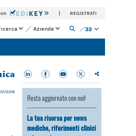
con
|
REGISTRATI
ricerca
Aziende
33
nica
01/2016
Resta aggiornato con noi!
La tua risorsa per news
mediche, riferimenti clinici