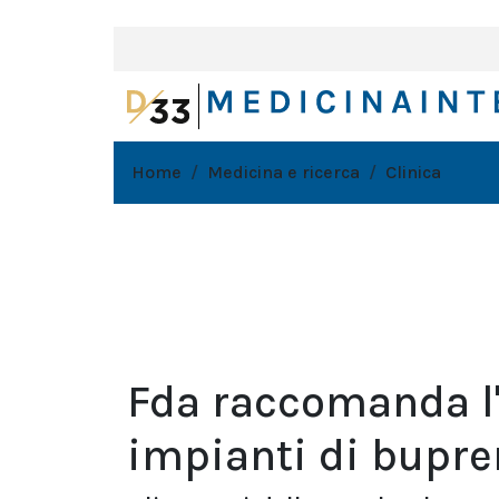
Home
Medicina e ricerca
Clinica
Fda raccomanda l
impianti di bupren