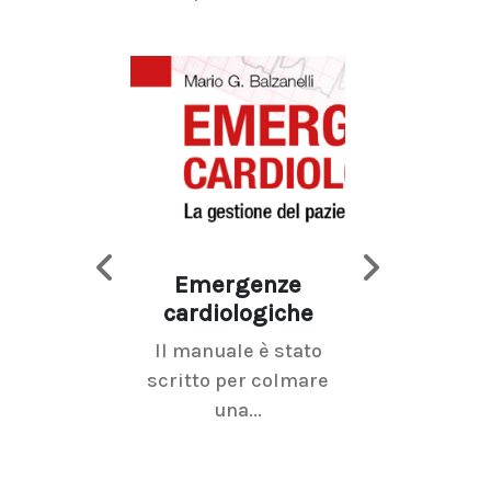
Emergenze
Imaging d
cardiologiche
mammel
Il manuale è stato
La radiolo
scritto per colmare
senologica inc
una...
ramo dell'imagi