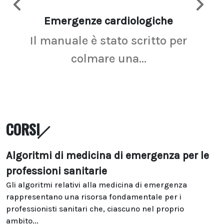
Emergenze cardiologiche
Ima
Il manuale è stato scritto per
La r
colmare una...
CORSI
Algoritmi di medicina di emergenza per le
professioni sanitarie
Gli algoritmi relativi alla medicina di emergenza
rappresentano una risorsa fondamentale per i
professionisti sanitari che, ciascuno nel proprio
ambito...