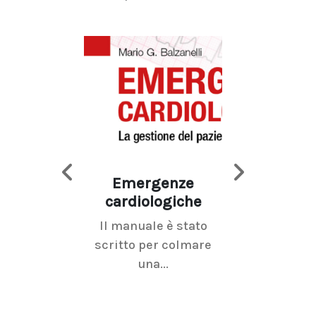
Emergenze
Imaging d
cardiologiche
mammel
Il manuale è stato
La radiolo
scritto per colmare
senologica inc
una...
ramo dell'imagi