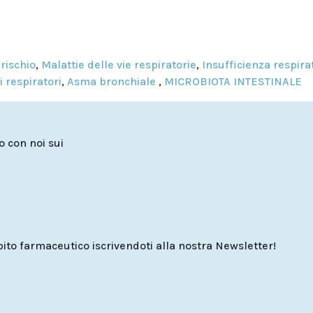
rischio
,
Malattie delle vie respiratorie
,
Insufficienza respira
 respiratori
,
Asma bronchiale
,
MICROBIOTA INTESTINALE
to con noi sui
o farmaceutico iscrivendoti alla nostra Newsletter!