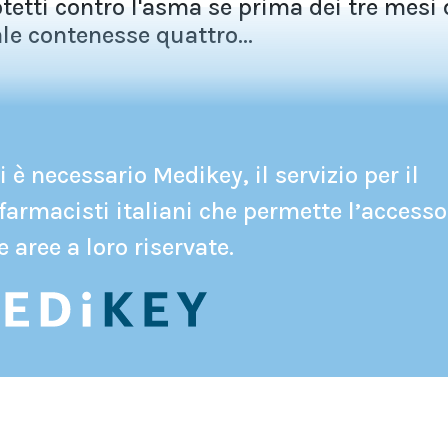
tetti contro l'asma se prima dei tre mesi 
ale contenesse quattro...
 è necessario Medikey, il servizio per il
farmacisti italiani che permette l’accesso
e aree a loro riservate.