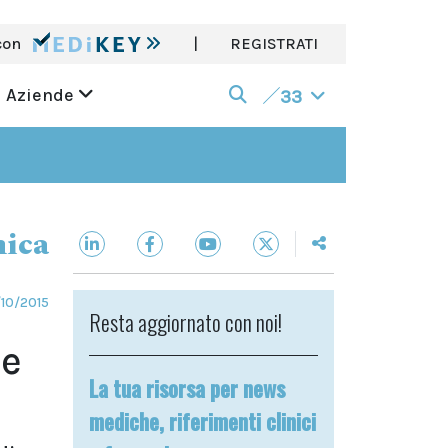
con
|
REGISTRATI
Aziende
33
nica
10/2015
Resta aggiornato con noi!
le
La tua risorsa per news
mediche, riferimenti clinici