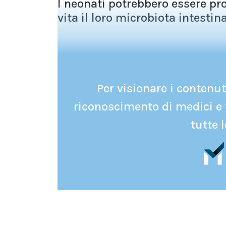
I neonati potrebbero essere pro
vita il loro microbiota intestin
Per visionare i contenuti
riconoscimento di medici e 
tutte l