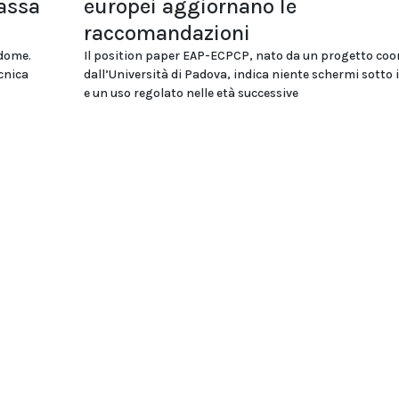
assa
europei aggiornano le
raccomandazioni
ddome.
Il position paper EAP-ECPCP, nato da un progetto coo
cnica
dall’Università di Padova, indica niente schermi sotto i
e un uso regolato nelle età successive