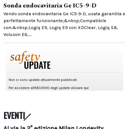
Sonda endocavitaria Ge IC5-9-D
Vendo sonda endocavitaria Ge IC5-9-D, usata garantita e
perfettamente funzionante;&nbsp;Compatibile
con:&nbsp;Logiq E9, Logiq E9 con XDClear, Logiq S8,
Voluson E6,...
EVENTI
Al via la 2° edizione Milan Longevity