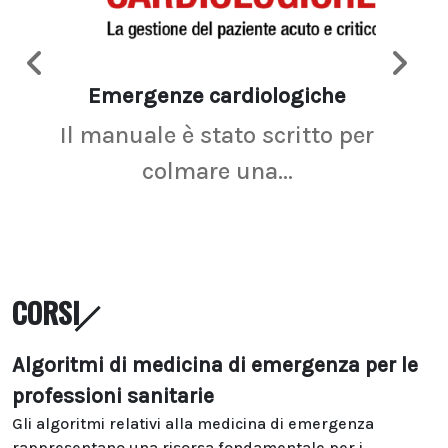
Emergenze cardiologiche
Ima
Il manuale è stato scritto per
La r
colmare una...
CORSI
Algoritmi di medicina di emergenza per le
professioni sanitarie
Gli algoritmi relativi alla medicina di emergenza
rappresentano una risorsa fondamentale per i