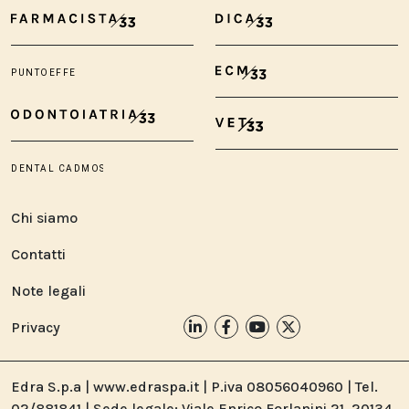
Chi siamo
Contatti
Note legali
Privacy
Edra S.p.a | www.edraspa.it | P.iva 08056040960 | Tel.
02/881841 | Sede legale: Viale Enrico Forlanini 21, 20134