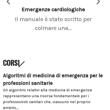
Emergenze cardiologiche
Ima
Il manuale è stato scritto per
La r
colmare una...
CORSI
Algoritmi di medicina di emergenza per le
professioni sanitarie
Gli algoritmi relativi alla medicina di emergenza
rappresentano una risorsa fondamentale per i
professionisti sanitari che, ciascuno nel proprio
ambito...