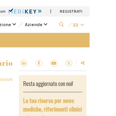
con
|
REGISTRATI
azione
Aziende
33
ario
02/2015
Resta aggiornato con noi!
La tua risorsa per news
mediche, riferimenti clinici