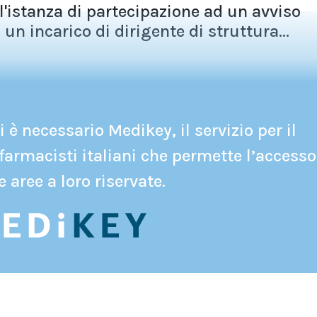
ll'istanza di partecipazione ad un avviso
un incarico di dirigente di struttura...
 è necessario Medikey, il servizio per il
farmacisti italiani che permette l’accesso
e aree a loro riservate.