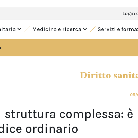
Login 
nitaria
Medicina e ricerca
Servizi e form
o
Diritto sanit
05/
i struttura complessa: è
dice ordinario