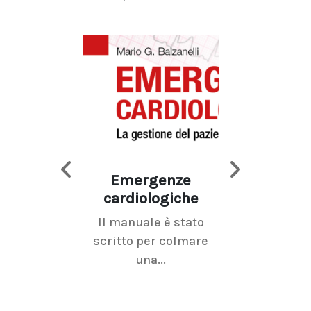
Emergenze
Imaging d
cardiologiche
mammel
Il manuale è stato
La radiolo
scritto per colmare
senologica inc
una...
ramo dell'imagi