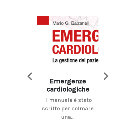
Emergenze
Imaging d
cardiologiche
mammel
Il manuale è stato
La radiolo
scritto per colmare
senologica inc
una...
ramo dell'imagi