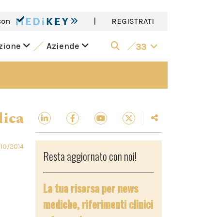
con
|
REGISTRATI
azione
Aziende
33
dica
10/2014
Resta aggiornato con noi!
La tua risorsa per news
mediche, riferimenti clinici