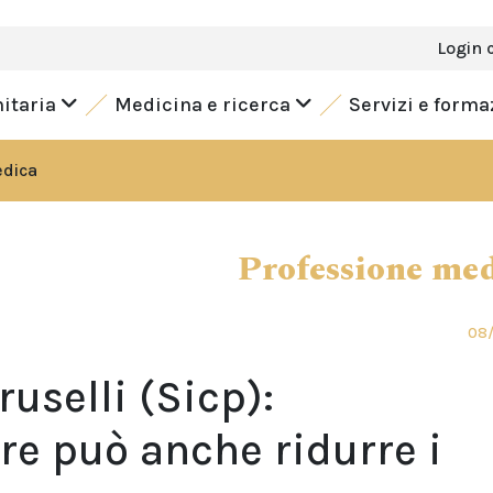
Login 
nitaria
Medicina e ricerca
Servizi e form
edica
Professione me
08/
ruselli (Sicp):
re può anche ridurre i