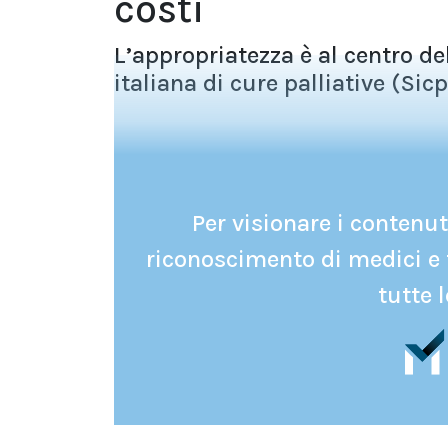
costi
L’appropriatezza è al centro d
italiana di cure palliative (Sicp
Per visionare i contenuti
riconoscimento di medici e 
tutte l