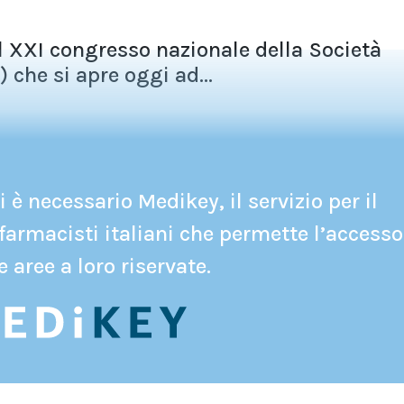
el XXI congresso nazionale della Società
) che si apre oggi ad...
 è necessario Medikey, il servizio per il
farmacisti italiani che permette l’accesso
e aree a loro riservate.