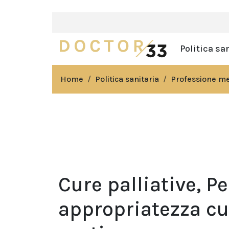
Politica sa
Home
Politica sanitaria
Professione m
Cure palliative, Pe
appropriatezza cu