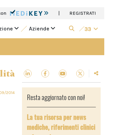
con
|
REGISTRATI
azione
Aziende
33
lità
09/2014
Resta aggiornato con noi!
La tua risorsa per news
mediche, riferimenti clinici