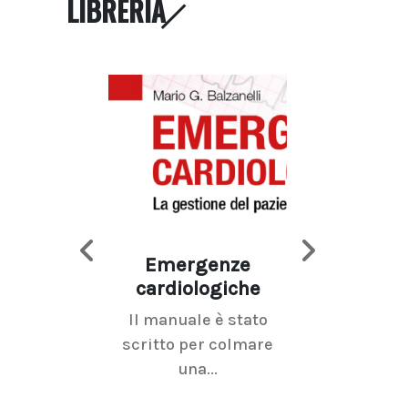
LIBRERIA
Emergenze
Imaging d
cardiologiche
mammel
Il manuale è stato
La radiolo
scritto per colmare
senologica inc
una...
ramo dell'imagi