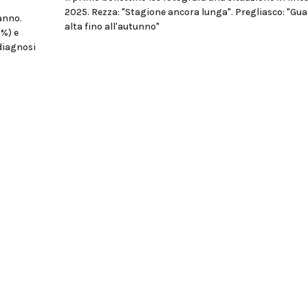
2025. Rezza: "Stagione ancora lunga". Pregliasco: "Gua
anno.
alta fino all'autunno"
5%) e
diagnosi