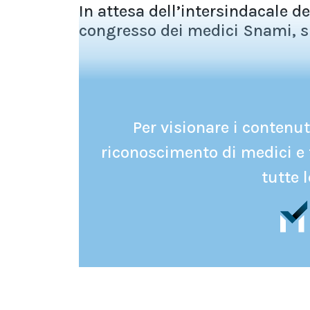
In attesa dell’intersindacale 
congresso dei medici Snami, si 
Per visionare i contenuti
riconoscimento di medici e 
tutte l