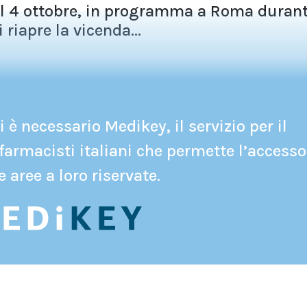
del 4 ottobre, in programma a Roma durant
riapre la vicenda...
 è necessario Medikey, il servizio per il
farmacisti italiani che permette l’accesso
e aree a loro riservate.