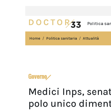
Politica sa
Home
Politica sanitaria
Attualità
Governo
Medici Inps, sena
polo unico diment