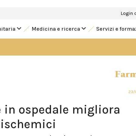
Login 
nitaria
Medicina e ricerca
Servizi e form
Farm
23/
e in ospedale migliora
 ischemici