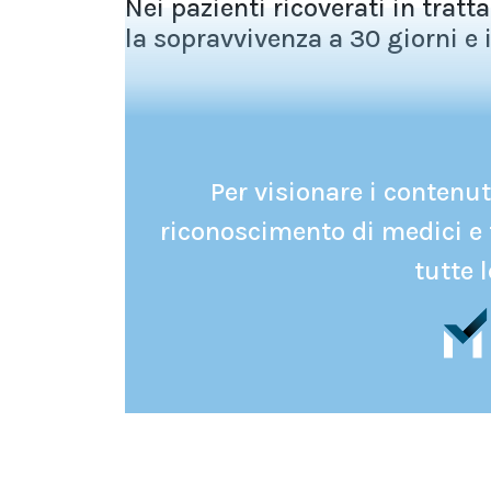
Nei pazienti ricoverati in tra
la sopravvivenza a 30 giorni e il
Per visionare i contenuti
riconoscimento di medici e 
tutte l