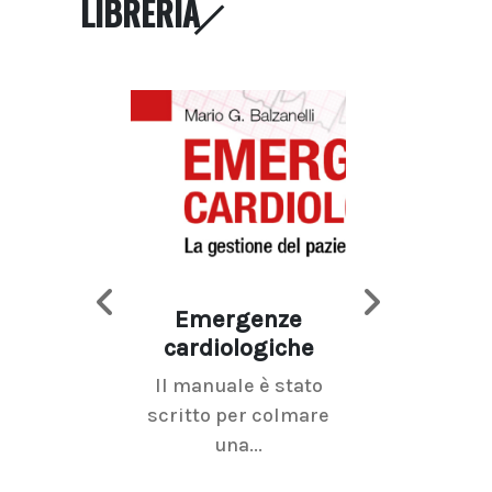
LIBRERIA
Emergenze
Imaging d
cardiologiche
mammel
Il manuale è stato
La radiolo
scritto per colmare
senologica inc
una...
ramo dell'imagi