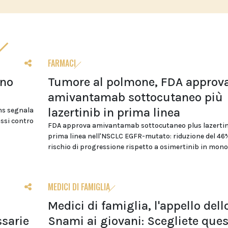
FARMACI
ino
Tumore al polmone, FDA approv
amivantamab sottocutaneo più
lazertinib in prima linea
Oms segnala
assi contro
FDA approva amivantamab sottocutaneo plus lazertin
prima linea nell'NSCLC EGFR-mutato: riduzione del 46%
rischio di progressione rispetto a osimertinib in mon
MEDICI DI FAMIGLIA
Medici di famiglia, l'appello dell
sarie
Snami ai giovani: Scegliete que