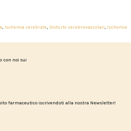
a
,
Ischemia cerebrale
,
Disturbi cerebrovascolari
,
Ischemia
to con noi sui
o farmaceutico iscrivendoti alla nostra Newsletter!