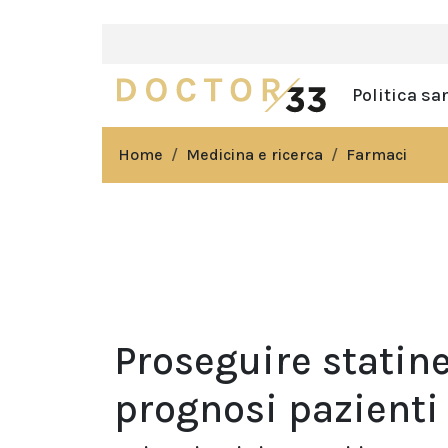
Politica sa
Home
Medicina e ricerca
Farmaci
Proseguire statin
prognosi pazienti