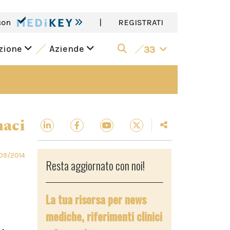
con
|
REGISTRATI
azione
Aziende
33
aci
09/2014
Resta aggiornato con noi!
La tua risorsa per news
mediche, riferimenti clinici