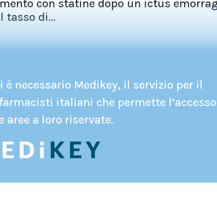
ttamento con statine dopo un ictus emorrag
 tasso di...
 è necessario Medikey, il servizio per il
farmacisti italiani che permette l’accesso
e aree a loro riservate.