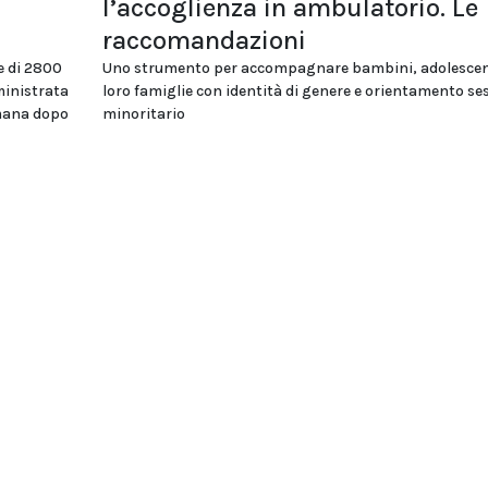
l’accoglienza in ambulatorio. Le
raccomandazioni
e di 2800
Uno strumento per accompagnare bambini, adolescent
ministrata
loro famiglie con identità di genere e orientamento se
imana dopo
minoritario