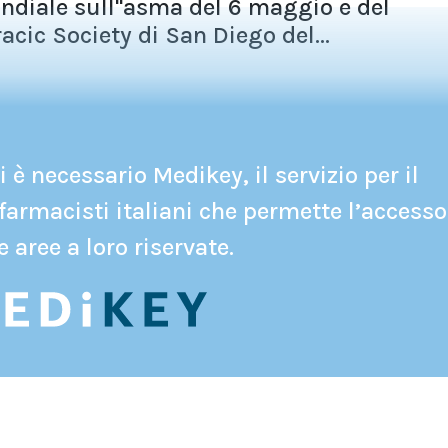
ndiale sull''asma del 6 maggio e del
cic Society di San Diego del...
 è necessario Medikey, il servizio per il
farmacisti italiani che permette l’accesso
e aree a loro riservate.