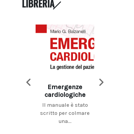
LIBRERIA
Emergenze
Imaging d
cardiologiche
mammel
Il manuale è stato
La radiolo
scritto per colmare
senologica inc
una...
ramo dell'imagi