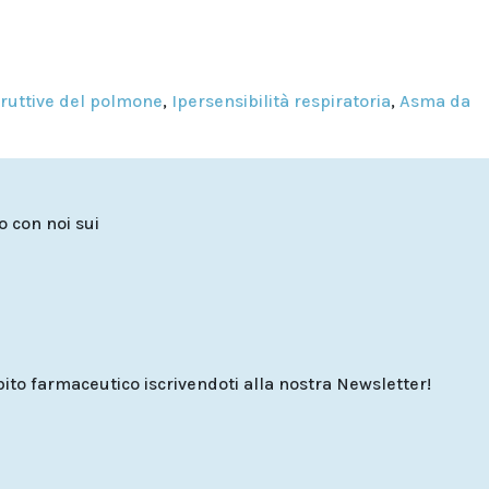
truttive del polmone
,
Ipersensibilità respiratoria
,
Asma da
to con noi sui
o farmaceutico iscrivendoti alla nostra Newsletter!