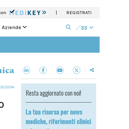
con
|
REGISTRATI
Aziende
33
nica
05/2014
Resta aggiornato con noi!
o
La tua risorsa per news
mediche, riferimenti clinici