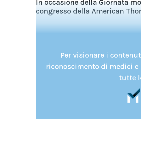
In occasione della Giornata mo
congresso della American Thora
Per visionare i contenuti
riconoscimento di medici e 
tutte l