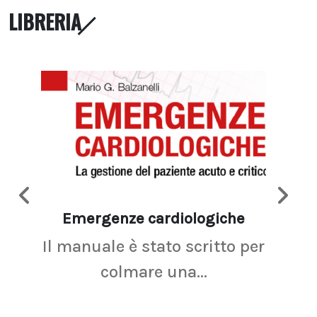
LIBRERIA
Emergenze cardiologiche
Ima
Il manuale è stato scritto per
La r
colmare una...