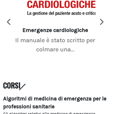
Emergenze cardiologiche
Ima
Il manuale è stato scritto per
La r
colmare una...
CORSI
Algoritmi di medicina di emergenza per le
professioni sanitarie
Gli algoritmi relativi alla medicina di emergenza