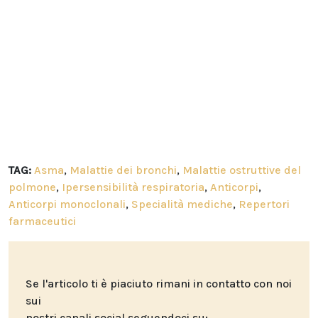
TAG:
Asma
,
Malattie dei bronchi
,
Malattie ostruttive del
polmone
,
Ipersensibilità respiratoria
,
Anticorpi
,
Anticorpi monoclonali
,
Specialità mediche
,
Repertori
farmaceutici
Se l'articolo ti è piaciuto rimani in contatto con noi
sui
nostri canali social seguendoci su: