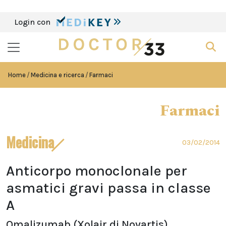
Login con
Home
Medicina e ricerca
Farmaci
Farmaci
Medicina
03/02/2014
Anticorpo monoclonale per
asmatici gravi passa in classe
A
Omalizumab (Xolair di Novartis),