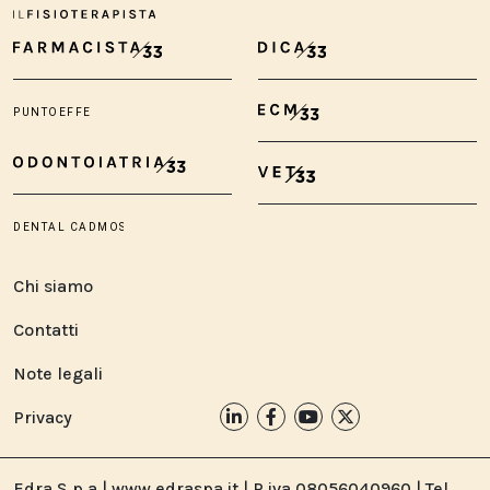
Chi siamo
Contatti
Note legali
Privacy
Edra S.p.a | www.edraspa.it | P.iva 08056040960 | Tel.