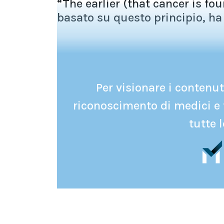
“The earlier (that cancer is fou
basato su questo principio, ha 
Per visionare i contenuti
riconoscimento di medici e 
tutte l