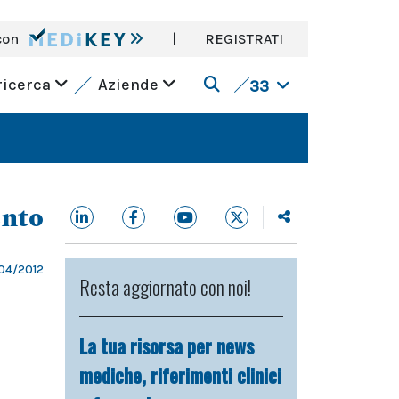
con
|
REGISTRATI
ricerca
Aziende
33
ento
04/2012
Resta aggiornato con noi!
La tua risorsa per news
mediche, riferimenti clinici