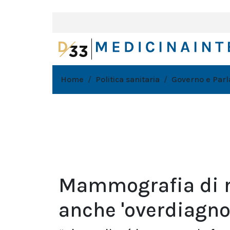
Home
Politica sanitaria
Governo e Par
Mammografia di r
anche 'overdiagno