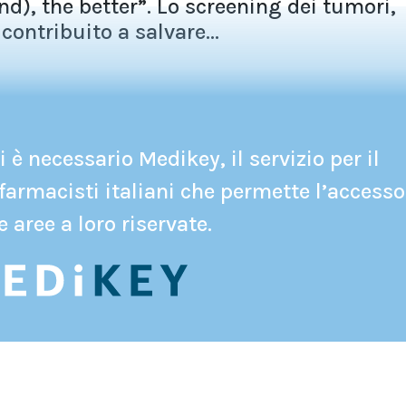
nd), the better”. Lo screening dei tumori,
contribuito a salvare...
 è necessario Medikey, il servizio per il
farmacisti italiani che permette l’accesso
e aree a loro riservate.