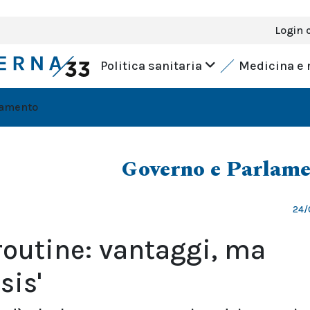
Login 
Politica sanitaria
Medicina e 
lamento
Governo e Parlam
24/
outine: vantaggi, ma
sis'