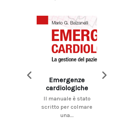
Emergenze
Imaging d
cardiologiche
mammel
Il manuale è stato
La radiolo
scritto per colmare
senologica inc
una...
ramo dell'imagi