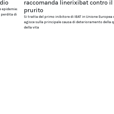
udio
raccomanda linerixibat contro il
prurito
e epidemie:
 perdita di
Si tratta del primo inibitore di IBAT in Unione Europea 
agisce sulla principale causa di deterioramento della q
della vita