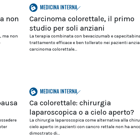
MEDICINA INTERNA
ma non
Carcinoma colorettale, il primo
studio per soli anziani
hn, ma non
La terapia combinata con bevacizumab e capecitabina
e
trattamento efficace e ben tollerato nei pazienti anzia
carcinoma colorettale...
MEDICINA INTERNA
opausa
Ca colorettale: chirurgia
laparoscopica o a cielo aperto?
ossedere
La chirurgia laparoscopica come alternativa alla chiru
oter
cielo aperto in pazienti con cancro rettale non ha anc
dimostrato di...