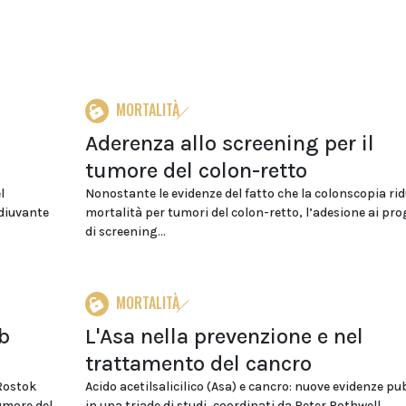
MORTALITÀ
Aderenza allo screening per il
tumore del colon-retto
l
Nonostante le evidenze del fatto che la colonscopia rid
adiuvante
mortalità per tumori del colon-retto, l’adesione ai p
di screening...
MORTALITÀ
b
L'Asa nella prevenzione e nel
trattamento del cancro
 Rostok
Acido acetilsalicilico (Asa) e cancro: nuove evidenze pu
umore del
in una triade di studi, coordinati da Peter Rothwell