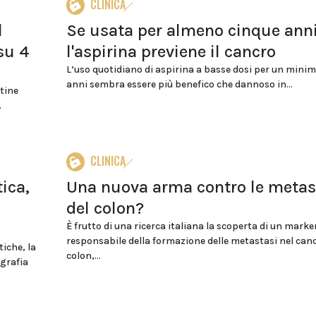
CLINICA
l
Se usata per almeno cinque ann
su 4
l'aspirina previene il cancro
L’uso quotidiano di aspirina a basse dosi per un minim
anni sembra essere più benefico che dannoso in...
utine
.
CLINICA
tica,
Una nuova arma contro le metas
del colon?
È frutto di una ricerca italiana la scoperta di un marke
responsabile della formazione delle metastasi nel canc
iche, la
colon,...
ografia