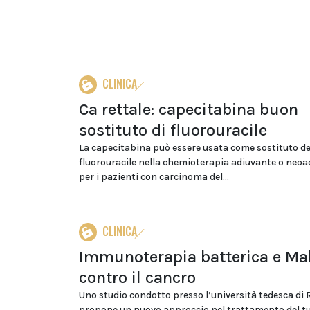
CLINICA
Ca rettale: capecitabina buon
sostituto di fluorouracile
La capecitabina può essere usata come sostituto de
fluorouracile nella chemioterapia adiuvante o neo
per i pazienti con carcinoma del...
CLINICA
Immunoterapia batterica e Ma
contro il cancro
Uno studio condotto presso l’università tedesca di
propone un nuovo approccio nel trattamento del t