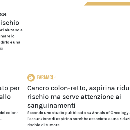
osa
ischio
ari aiutano a
rmare lo
A dirlo è una
si
FARMACI
ato per
Cancro colon-retto, aspirina ridu
allo
rischio ma serve attenzione ai
sanguinamenti
del colon-
Secondo uno studio pubblicato su Annals of Oncology,
.
l'assunzione di aspirina sarebbe associata a una riduz
rischio di tumore...