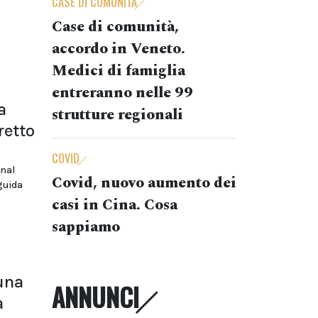
CASE DI COMUNITÀ
Case di comunità,
accordo in Veneto.
Medici di famiglia
entreranno nelle 99
a
strutture regionali
retto
COVID
rnal
Covid, nuovo aumento dei
guida
casi in Cina. Cosa
sappiamo
 una
ANNUNCI
a