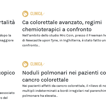
CLINICA
rtalità
Ca colorettale avanzato, regimi
chemioterapici a confronto
 dopo la
Nell’ambito dello studio Mrc Coin, presso il Freeman h
 maggiore
di Newcastle upon Tyne, in Inghilterra, è stato fatto un
confronto...
CLINICA
copico
Noduli polmonari nei pazienti c
cancro colorettale
Nei pazienti affetti da cancro colorettale, il rilievo di n
multipli indeterminati a bordi irregolari nel parenchi
 associato
polmonare ha elevata...
ro del