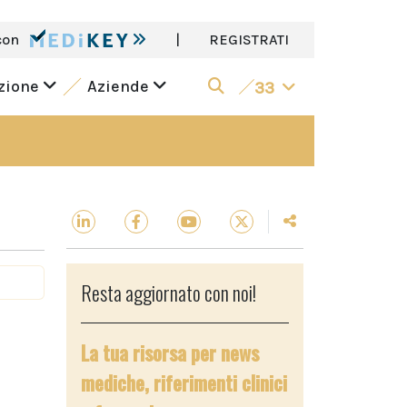
con
|
REGISTRATI
azione
Aziende
33
Resta aggiornato con noi!
La tua risorsa per news
mediche, riferimenti clinici