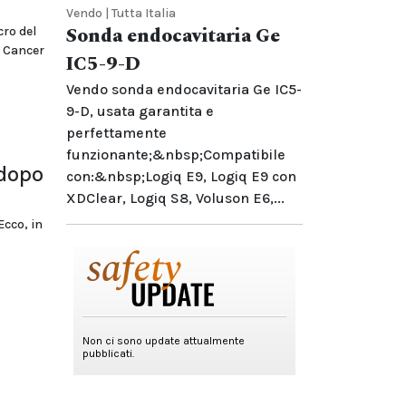
Vendo | Tutta Italia
Sonda endocavitaria Ge
cro del
u Cancer
IC5-9-D
Vendo sonda endocavitaria Ge IC5-
9-D, usata garantita e
perfettamente
funzionante;&nbsp;Compatibile
 dopo
con:&nbsp;Logiq E9, Logiq E9 con
XDClear, Logiq S8, Voluson E6,...
Ecco, in