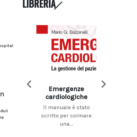
LIBRERIA
ospital
Emergenze
Imaging d
on
cardiologiche
mammel
Il manuale è stato
La radiolo
oduli
scritto per colmare
senologica inc
ma
una...
ramo dell'imagi