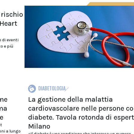
rischio
 Heart
 di eventi
o e più
DIABETOLOGIA
ome
La gestione della malattia
uma
cardiovascolare nelle persone c
e
diabete. Tavola rotonda di espert
Milano
et
oni a lungo
«Il diabete è una condizione che interessa un numero