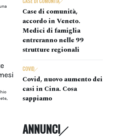
CASE DI COMUNITÀ
 una
Case di comunità,
accordo in Veneto.
Medici di famiglia
entreranno nelle 99
strutture regionali
te
COVID
 mesi
Covid, nuovo aumento dei
casi in Cina. Cosa
chio
sappiamo
ete,
ANNUNCI