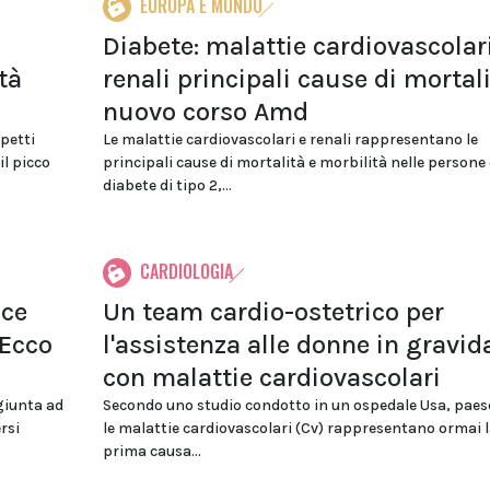
EUROPA E MONDO
Diabete: malattie cardiovascolar
tà
renali principali cause di mortalit
nuovo corso Amd
petti
Le malattie cardiovascolari e renali rappresentano le
il picco
principali cause di mortalità e morbilità nelle persone
diabete di tipo 2,...
CARDIOLOGIA
ace
Un team cardio-ostetrico per
 Ecco
l'assistenza alle donne in gravi
con malattie cardiovascolari
giunta ad
Secondo uno studio condotto in un ospedale Usa, paese
rsi
le malattie cardiovascolari (Cv) rappresentano ormai l
prima causa...