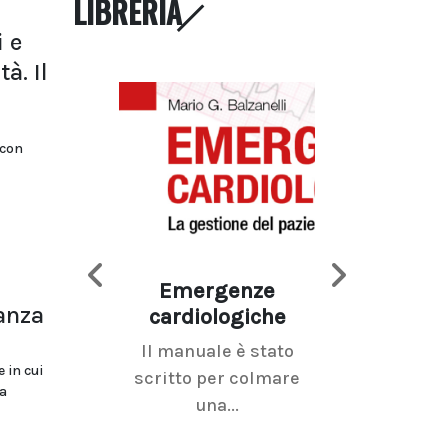
LIBRERIA
i e
à. Il
 con
Emergenze
Imaging d
danza
cardiologiche
mammel
Il manuale è stato
La radiolo
 in cui
scritto per colmare
senologica inc
a
una...
ramo dell'imagi