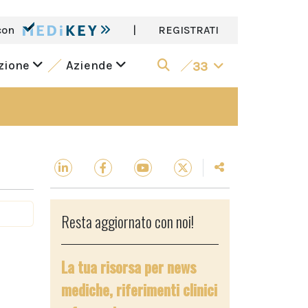
con
|
REGISTRATI
azione
Aziende
33
Resta aggiornato con noi!
La tua risorsa per news
mediche, riferimenti clinici