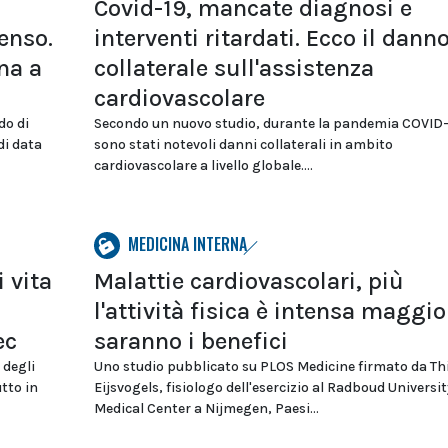
Covid-19, mancate diagnosi e
enso.
interventi ritardati. Ecco il dann
na a
collaterale sull'assistenza
cardiovascolare
do di
Secondo un nuovo studio, durante la pandemia COVID-1
di data
sono stati notevoli danni collaterali in ambito
cardiovascolare a livello globale....
MEDICINA INTERNA
i vita
Malattie cardiovascolari, più
l'attività fisica è intensa maggio
ec
saranno i benefici
 degli
Uno studio pubblicato su PLOS Medicine firmato da Thi
tto in
Eijsvogels, fisiologo dell'esercizio al Radboud Universit
Medical Center a Nijmegen, Paesi...