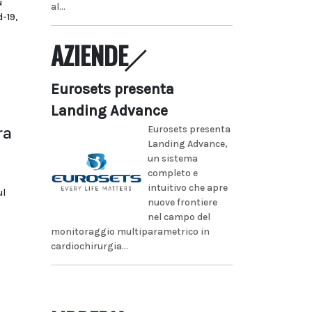
ù
al...
-19,
AZIENDE
Eurosets presenta
Landing Advance
Eurosets presenta
ra
Landing Advance,
un sistema
completo e
intuitivo che apre
ul
nuove frontiere
nel campo del
monitoraggio multiparametrico in
cardiochirurgia...