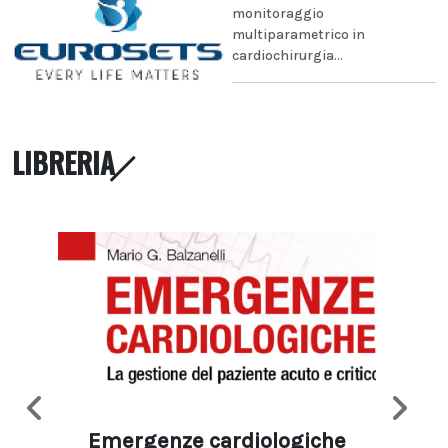
monitoraggio
multiparametrico in
cardiochirurgia...
LIBRERIA
Emergenze cardiologiche
Ima