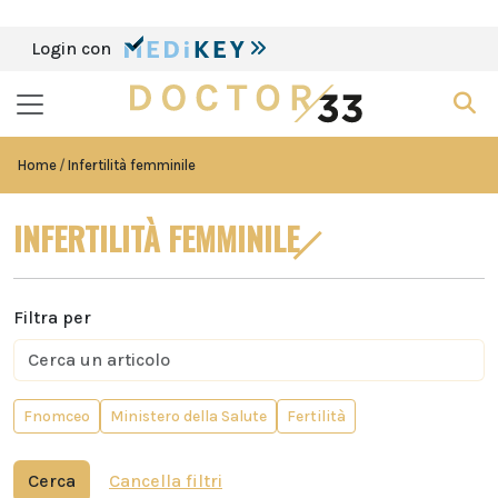
Login con
Home
Infertilità femminile
INFERTILITÀ FEMMINILE
Filtra per
Fnomceo
Ministero della Salute
Fertilità
Cerca
Cancella filtri