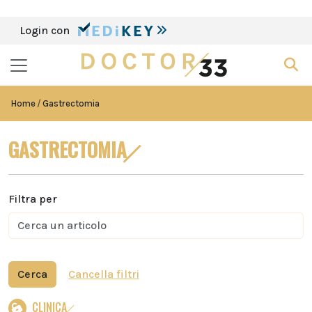
Login con
Home
Gastrectomia
GASTRECTOMIA
Filtra per
Cerca
Cancella filtri
CLINICA