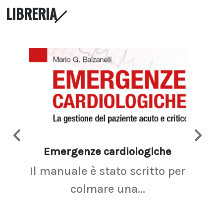
LIBRERIA
Emergenze cardiologiche
Ima
Il manuale è stato scritto per
La r
colmare una...