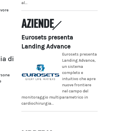
al...
avore
AZIENDE
Eurosets presenta
Landing Advance
Eurosets presenta
ia di
Landing Advance,
un sistema
completo e
ersone
intuitivo che apre
e
nuove frontiere
nel campo del
monitoraggio multiparametrico in
cardiochirurgia...