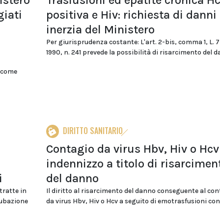
istero
Trasfusioni ed epatite cronica H
giati
positiva e Hiv: richiesta di danni
inerzia del Ministero
Per giurisprudenza costante: L'art. 2-bis, comma 1, L. 
1990, n. 241 prevede la possibilità di risarcimento del d
, come
DIRITTO SANITARIO
Contagio da virus Hbv, Hiv o Hcv
indennizzo a titolo di risarcimen
i
del danno
tratte in
Il diritto al risarcimento del danno conseguente al co
cubazione
da virus Hbv, Hiv o Hcv a seguito di emotrasfusioni con.