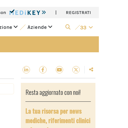
con
|
REGISTRATI
azione
Aziende
33
Resta aggiornato con noi!
La tua risorsa per news
mediche, riferimenti clinici