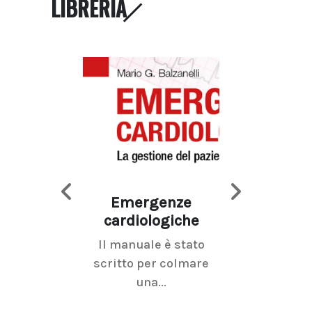
LIBRERIA
Emergenze
Imaging d
cardiologiche
mammel
Il manuale è stato
La radiolo
scritto per colmare
senologica inc
una...
ramo dell'imagi