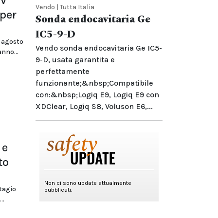
cv
Vendo | Tutta Italia
 per
Sonda endocavitaria Ge
IC5-9-D
7 agosto
Vendo sonda endocavitaria Ge IC5-
anno...
9-D, usata garantita e
perfettamente
funzionante;&nbsp;Compatibile
con:&nbsp;Logiq E9, Logiq E9 con
XDClear, Logiq S8, Voluson E6,...
 e
to
ntagio
..