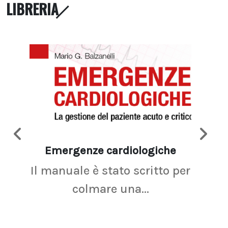
LIBRERIA
Emergenze cardiologiche
Ima
Il manuale è stato scritto per
La r
colmare una...