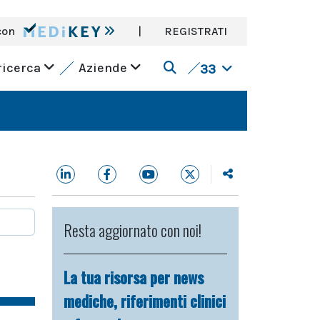
con
|
REGISTRATI
ricerca
Aziende
33
Resta aggiornato con noi!
La tua risorsa per news
mediche, riferimenti clinici