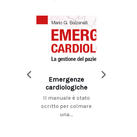
Emergenze
Imaging d
cardiologiche
mammel
Il manuale è stato
La radiolo
scritto per colmare
senologica inc
una...
ramo dell'imagi