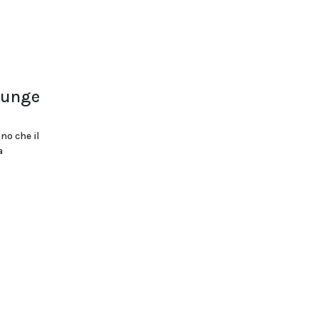
iunge
no che il
a