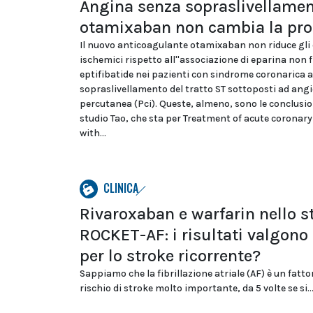
Angina senza sopraslivellamen
otamixaban non cambia la pr
Il nuovo anticoagulante otamixaban non riduce gli 
ischemici rispetto all''associazione di eparina non 
eptifibatide nei pazienti con sindrome coronarica 
sopraslivellamento del tratto ST sottoposti ad ang
percutanea (Pci). Queste, almeno, sono le conclusio
studio Tao, che sta per Treatment of acute corona
with...
CLINICA
Rivaroxaban e warfarin nello s
ROCKET-AF: i risultati valgono
per lo stroke ricorrente?
Sappiamo che la fibrillazione atriale (AF) è un fatto
rischio di stroke molto importante, da 5 volte se si..