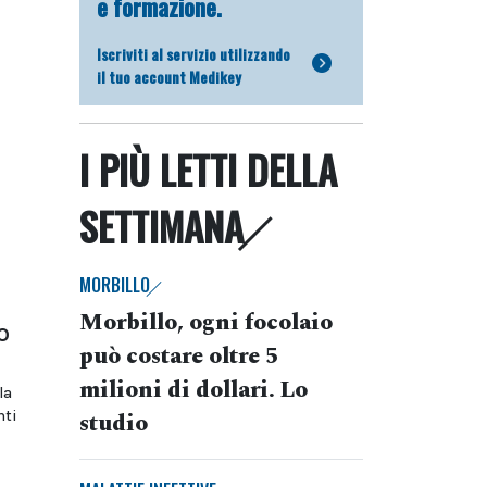
e formazione.
Iscriviti al servizio utilizzando
il tuo account Medikey
I PIÙ LETTI DELLA
SETTIMANA
MORBILLO
Morbillo, ogni focolaio
o
può costare oltre 5
milioni di dollari. Lo
la
nti
studio