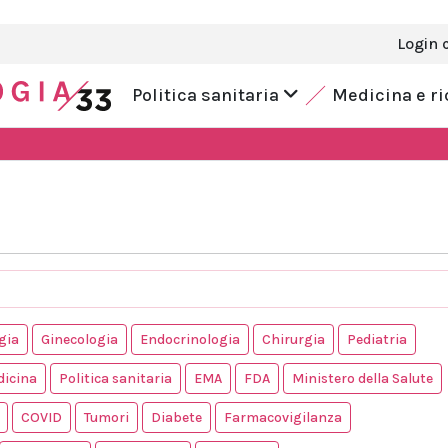
Login 
Politica sanitaria
Medicina e r
gia
Ginecologia
Endocrinologia
Chirurgia
Pediatria
dicina
Politica sanitaria
EMA
FDA
Ministero della Salute
COVID
Tumori
Diabete
Farmacovigilanza