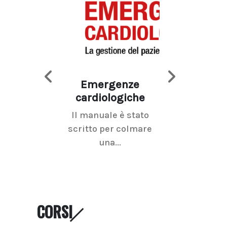
Emergenze
Imaging d
cardiologiche
mammel
Il manuale è stato
La radiolo
scritto per colmare
senologica inc
una...
ramo dell'imagi
CORSI