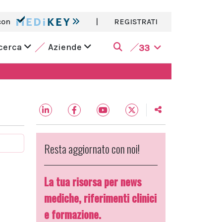
con
|
REGISTRATI
icerca
Aziende
33
Resta aggiornato con noi!
La tua risorsa per news
mediche, riferimenti clinici
e formazione.