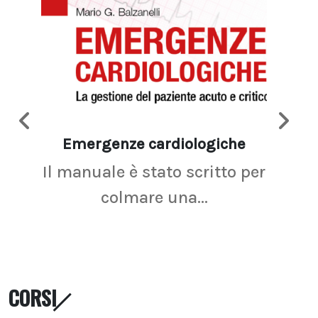
Emergenze cardiologiche
Ima
Il manuale è stato scritto per
La r
colmare una...
CORSI