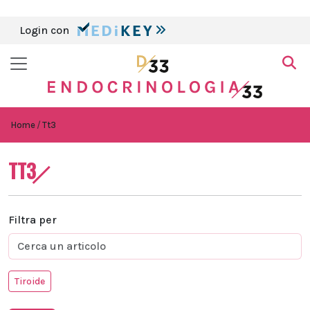
Login con
Home
Tt3
TT3
Filtra per
Tiroide