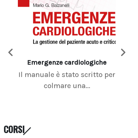
Emergenze cardiologiche
Ima
Il manuale è stato scritto per
La r
colmare una...
CORSI