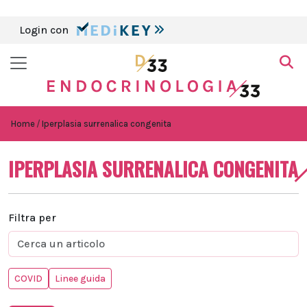
Login con
Home
Iperplasia surrenalica congenita
IPERPLASIA SURRENALICA CONGENITA
Filtra per
COVID
Linee guida