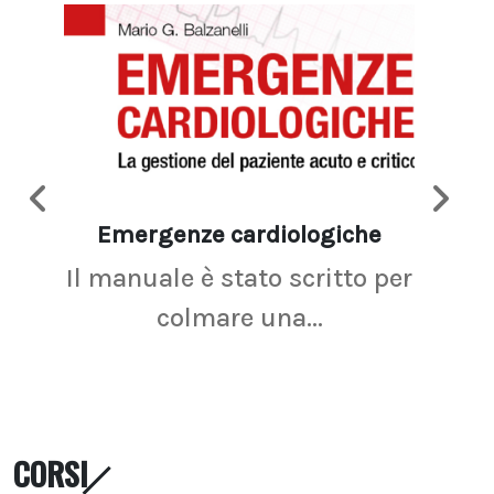
Emergenze cardiologiche
Ima
Il manuale è stato scritto per
La r
colmare una...
CORSI