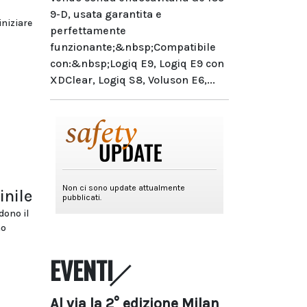
9-D, usata garantita e
niziare
perfettamente
funzionante;&nbsp;Compatibile
con:&nbsp;Logiq E9, Logiq E9 con
XDClear, Logiq S8, Voluson E6,...
inile
dono il
no
EVENTI
Al via la 2° edizione Milan