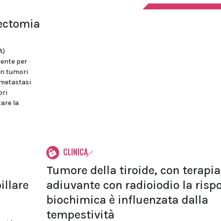
bectomia
A)
iente per
on tumori
 metastasi
ori
tare la
CLINICA
Tumore della tiroide, con terapia
illare
adiuvante con radioiodio la risp
biochimica è influenzata dalla
tempestività