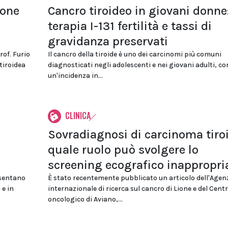
ione
Cancro tiroideo in giovani donne
terapia I-131 fertilità e tassi di
gravidanza preservati
rof. Furio
Il cancro della tiroide è uno dei carcinomi più comuni
tiroidea
diagnosticati negli adolescenti e nei giovani adulti, co
un'incidenza in...
CLINICA
Sovradiagnosi di carcinoma tiro
quale ruolo può svolgere lo
screening ecografico inappropri
esentano
È stato recentemente pubblicato un articolo dell'Agen
 e in
internazionale di ricerca sul cancro di Lione e del Cent
oncologico di Aviano,...