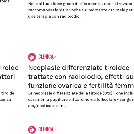
roide
Nelle attuali linee guida di riferimento, non si trovano
raccomandazioni univoche sul momento ottimale per i
una terapia con radioiodio...
CLINICA
iroide
Neoplasie differenziate tiroidee
ttori
trattate con radioiodio, effetti su
funzione ovarica e fertilità femm
 tiroide
Le neoplasie differenziate della tiroide (Dtc) - che inclu
luenza
carcinoma papillare e il carcinoma follicolare - vengo
diagnosticate con...
CLINICA