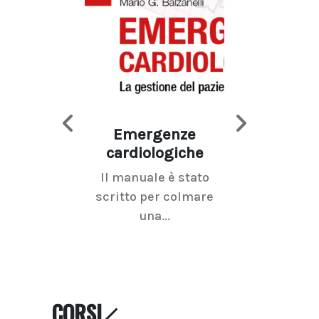
Emergenze
Imaging d
cardiologiche
mammel
Il manuale è stato
La radiolo
scritto per colmare
senologica inc
una...
ramo dell'imagi
CORSI