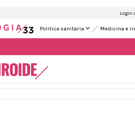
Login 
Politica sanitaria
Medicina e r
IROIDE