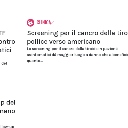
CLINICA
TF
Screening per il cancro della tiro
ontro
pollice verso americano
tici
Lo screening per il cancro della tiroide in pazienti
asintomatici dà maggior luogo a danno che a beneficio
quanto...
 del
up del
imano
follow-up