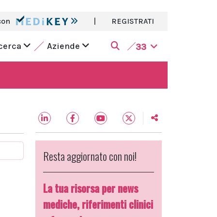
con
|
REGISTRATI
icerca
Aziende
33
Resta aggiornato con noi!
La tua risorsa per news
mediche, riferimenti clinici