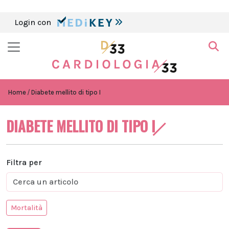
Login con
Home
Diabete mellito di tipo I
DIABETE MELLITO DI TIPO I
Filtra per
Mortalità