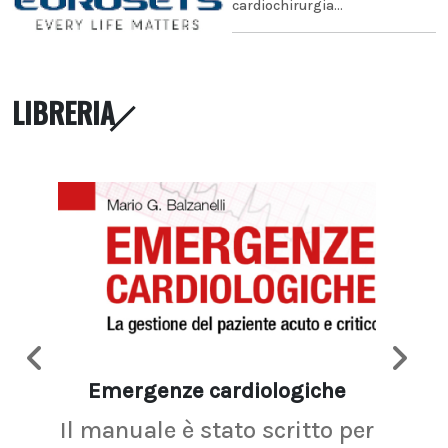
cardiochirurgia...
LIBRERIA
Emergenze cardiologiche
Ima
Il manuale è stato scritto per
La r