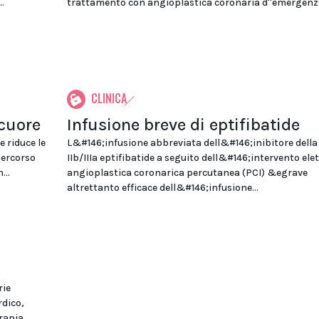
.
trattamento con angioplastica coronaria d''emergenza.
CLINICA
 cuore
Infusione breve di eptifibatide
e riduce le
L&#146;infusione abbreviata dell&#146;inibitore della
percorso
IIb/IIIa eptifibatide a seguito dell&#146;intervento elet
...
angioplastica coronarica percutanea (PCI) &egrave
altrettanto efficace dell&#146;infusione...
rie
rdico,
rapia