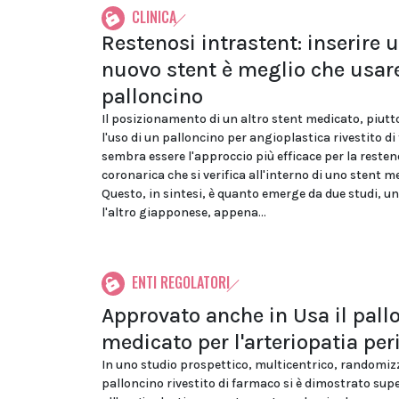
CLINICA
Restenosi intrastent: inserire 
nuovo stent è meglio che usare
palloncino
Il posizionamento di un altro stent medicato, piutt
l'uso di un palloncino per angioplastica rivestito d
sembra essere l'approccio più efficace per la resten
coronarica che si verifica all'interno di uno stent m
Questo, in sintesi, è quanto emerge da due studi, u
l'altro giapponese, appena...
ENTI REGOLATORI
Approvato anche in Usa il pall
medicato per l'arteriopatia per
In uno studio prospettico, multicentrico, randomizz
palloncino rivestito di farmaco si è dimostrato sup