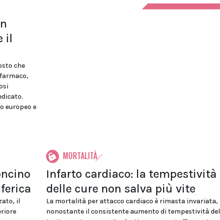
un
 il
osto che
i farmaco,
osi
edicato.
no europeo e
MORTALITÀ
oncino
Infarto cardiaco: la tempestività
iferica
delle cure non salva più vite
ato, il
La mortalità per attacco cardiaco è rimasta invariata,
eriore
nonostante il consistente aumento di tempestività del