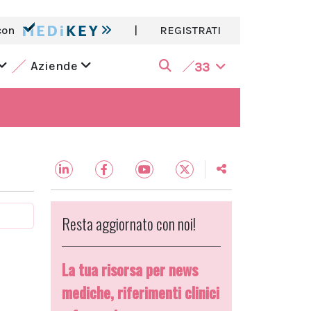
con
|
REGISTRATI
Aziende
33
Resta aggiornato con noi!
La tua risorsa per news
mediche, riferimenti clinici