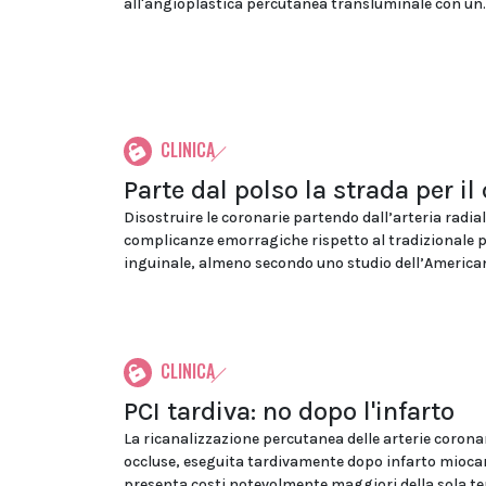
all'angioplastica percutanea transluminale con un..
CLINICA
Parte dal polso la strada per il
Disostruire le coronarie partendo dall’arteria radial
complicanze emorragiche rispetto al tradizionale 
inguinale, almeno secondo uno studio dell’American
CLINICA
PCI tardiva: no dopo l'infarto
La ricanalizzazione percutanea delle arterie corona
occluse, eseguita tardivamente dopo infarto mioca
presenta costi notevolmente maggiori della sola te