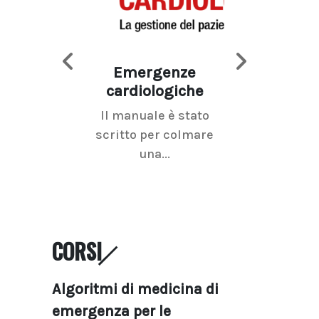
Emergenze
Imaging d
cardiologiche
mammel
Il manuale è stato
La radiolo
scritto per colmare
senologica inc
una...
ramo dell'imagi
CORSI
Algoritmi di medicina di
emergenza per le