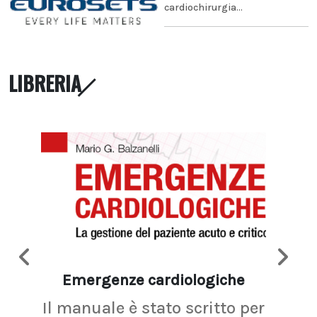
cardiochirurgia...
LIBRERIA
Emergenze cardiologiche
Ima
Il manuale è stato scritto per
La r