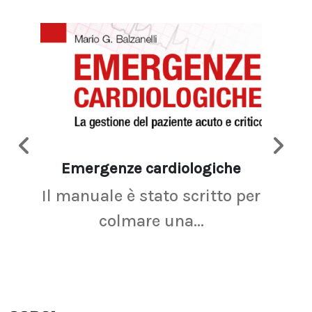
Emergenze cardiologiche
Ima
Il manuale è stato scritto per
La r
colmare una...