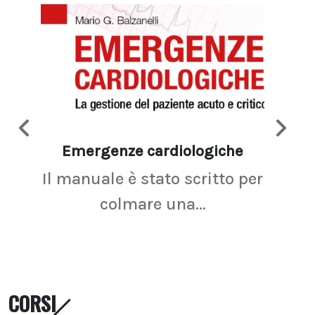
Emergenze cardiologiche
Ima
Il manuale è stato scritto per
La r
colmare una...
CORSI