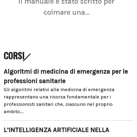
Il manuale è stato scritto per
La r
colmare una...
CORSI
Algoritmi di medicina di emergenza per le
professioni sanitarie
Gli algoritmi relativi alla medicina di emergenza
rappresentano una risorsa fondamentale per i
professionisti sanitari che, ciascuno nel proprio
ambito...
L’INTELLIGENZA ARTIFICIALE NELLA