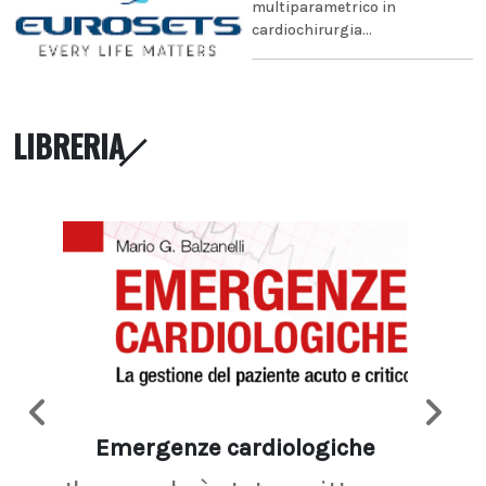
multiparametrico in
cardiochirurgia...
LIBRERIA
Emergenze cardiologiche
Ima