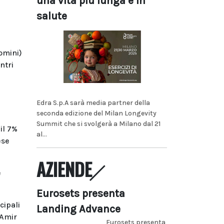
una vita più lunga e in
salute
uomini)
ntri
Edra S.p.A sarà media partner della
seconda edizione del Milan Longevity
Summit che si svolgerà a Milano dal 21
il 7%
al...
ese
AZIENDE
e
Eurosets presenta
cipali
Landing Advance
 Amir
Eurosets presenta