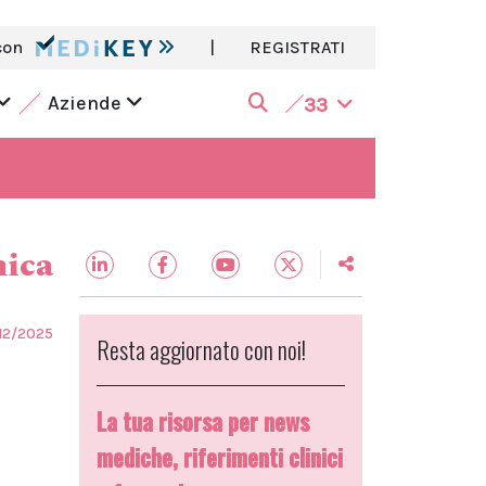
con
|
REGISTRATI
Aziende
33
nica
12/2025
Resta aggiornato con noi!
La tua risorsa per news
mediche, riferimenti clinici