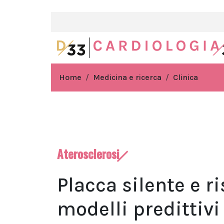
Home
Medicina e ricerca
Clinica
Aterosclerosi
Placca silente e r
modelli predittivi