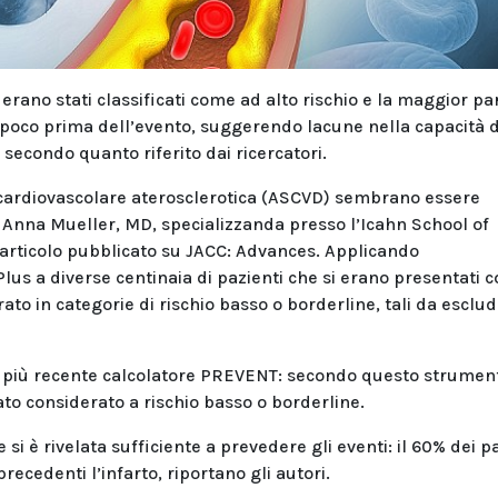
 erano stati classificati come ad alto rischio e la maggior pa
poco prima dell’evento, suggerendo lacune nella capacità d
secondo quanto riferito dai ricercatori.
tia cardiovascolare aterosclerotica (ASCVD) sembrano essere
a Anna Mueller, MD, specializzanda presso l’Icahn School of
 articolo pubblicato su JACC: Advances. Applicando
us a diverse centinaia di pazienti che si erano presentati 
ato in categorie di rischio basso o borderline, tali da esclud
il più recente calcolatore PREVENT: secondo questo strumento
tato considerato a rischio basso o borderline.
i è rivelata sufficiente a prevedere gli eventi: il 60% dei p
ecedenti l’infarto, riportano gli autori.