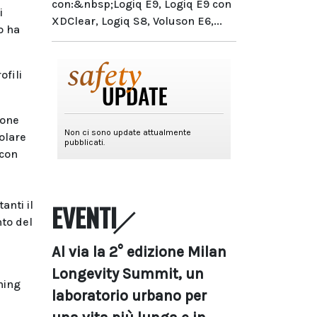
con:&nbsp;Logiq E9, Logiq E9 con
i
XDClear, Logiq S8, Voluson E6,...
o ha
ofili
ione
colare
 con
anti il
EVENTI
nto del
Al via la 2° edizione Milan
Longevity Summit, un
ning
laboratorio urbano per