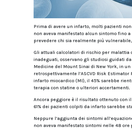
Prima di avere un infarto, molti pazienti non
non aveva manifestato alcun sintomo fino a 
prevedere chi sia realmente più vulnerabile, 
Gli attuali calcolatori di rischio per malat
inadeguati, osservano gli studiosi guidati d
Medicine del Mount Sinai di New York, in un
retrospettivamente l’ASCVD Risk Estimator Pl
infarto miocardico (MI), il 45% sarebbe rientr
terapia con statine o ulteriori accertamenti.
Ancora peggiore è il risultato ottenuto con 
61% dei pazienti colpiti da infarto sarebbe s
Neppure l’aggiunta dei sintomi all’equazione s
non aveva manifestato sintomi nelle 48 ore pr