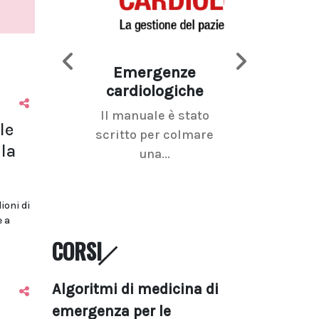
Emergenze
Imaging d
cardiologiche
mammel
Il manuale è stato
La radiolo
le
scritto per colmare
senologica inc
la
una...
ramo dell'imagi
lioni di
e a
CORSI
Algoritmi di medicina di
emergenza per le