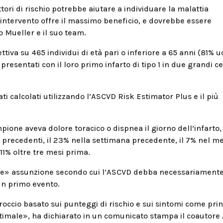
ori di rischio potrebbe aiutare a individuare la malattia
’intervento offre il massimo beneficio, e dovrebbe essere
o Mueller e il suo team.
tiva su 465 individui di età pari o inferiore a 65 anni (81% 
resentati con il loro primo infarto di tipo 1 in due grandi ce
ti calcolati utilizzando l’ASCVD Risk Estimator Plus e il più
pione aveva dolore toracico o dispnea il giorno dell’infarto, 
i precedenti, il 23% nella settimana precedente, il 7% nel m
11% oltre tre mesi prima.
lace» assunzione secondo cui l’ASCVD debba necessariament
un primo evento.
occio basato sui punteggi di rischio e sui sintomi come prin
ottimale», ha dichiarato in un comunicato stampa il coautore