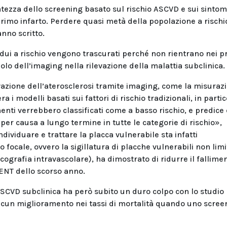
tezza dello screening basato sul rischio ASCVD e sui sintom
o primo infarto. Perdere quasi metà della popolazione a rischi
anno scritto.
dui a rischio vengono trascurati perché non rientrano nei pr
ruolo dell’imaging nella rilevazione della malattia subclinica.
vazione dell’aterosclerosi tramite imaging, come la misuraz
a i modelli basati sui fattori di rischio tradizionali, in parti
imenti verrebbero classificati come a basso rischio, e predice
per causa a lungo termine in tutte le categorie di rischio»,
ndividuare e trattare la placca vulnerabile sta infatti
ocale, ovvero la sigillatura di placche vulnerabili non limit
cografia intravascolare), ha dimostrato di ridurre il fallime
ENT dello scorso anno.
’ASCVD subclinica ha però subito un duro colpo con lo studio
un miglioramento nei tassi di mortalità quando uno scree