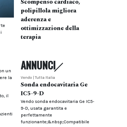
Scompenso cardiaco,
polipillola migliora
aderenza e
rte
ottimizzazione della
i
terapia
ANNUNCI
con un
ere la
Vendo | Tutta Italia
Sonda endocavitaria Ge
IC5-9-D
, il
Vendo sonda endocavitaria Ge IC5-
9-D, usata garantita e
azienti
perfettamente
funzionante;&nbsp;Compatibile