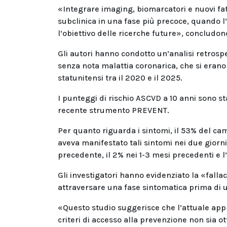
«Integrare imaging, biomarcatori e nuovi fatt
subclinica in una fase più precoce, quando l
l’obiettivo delle ricerche future», concludon
Gli autori hanno condotto un’analisi retrospet
senza nota malattia coronarica, che si erano p
statunitensi tra il 2020 e il 2025.
I punteggi di rischio ASCVD a 10 anni sono sta
recente strumento PREVENT.
Per quanto riguarda i sintomi, il 53% del cam
aveva manifestato tali sintomi nei due giorn
precedente, il 2% nei 1-3 mesi precedenti e l’
Gli investigatori hanno evidenziato la «fal
attraversare una fase sintomatica prima di 
«Questo studio suggerisce che l’attuale appr
criteri di accesso alla prevenzione non sia 