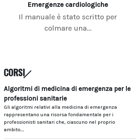
Emergenze cardiologiche
Ima
Il manuale è stato scritto per
La r
colmare una...
CORSI
Algoritmi di medicina di emergenza per le
professioni sanitarie
Gli algoritmi relativi alla medicina di emergenza
rappresentano una risorsa fondamentale per i
professionisti sanitari che, ciascuno nel proprio
ambito...