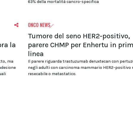
63% della mortalità cancro-specifica
ONCO NEWS
Tumore del seno HER2-positivo,
ora la
parere CHMP per Enhertu in pri
linea
tto, ma
Il parere riguarda trastuzumab deruxtecan con pert
 adesione
negli adulti con carcinoma mammario HER2-positivo
ali
resecabile o metastatico.