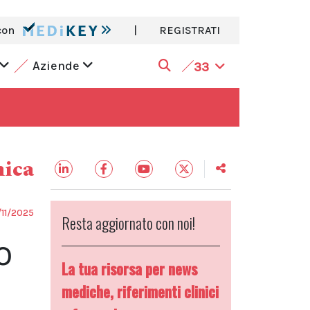
con
|
REGISTRATI
Aziende
33
nica
11/2025
Resta aggiornato con noi!
O
La tua risorsa per news
mediche, riferimenti clinici