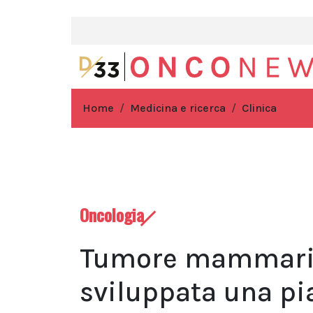
Home
Medicina e ricerca
Clinica
Oncologia
Tumore mammario t
sviluppata una pia