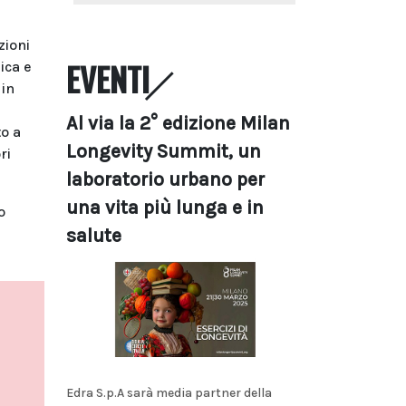
zioni
EVENTI
ica e
 in
Al via la 2° edizione Milan
o a
Longevity Summit, un
ri
laboratorio urbano per
una vita più lunga e in
o
salute
Edra S.p.A sarà media partner della