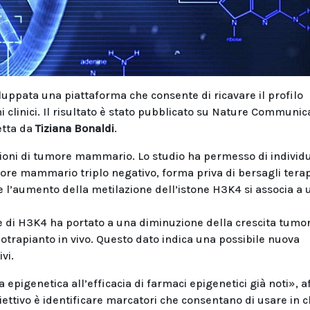
iluppata una piattaforma che consente di ricavare il profilo
clinici. Il risultato è stato pubblicato su Nature Communic
etta da
Tiziana Bonaldi
.
pioni di tumore mammario. Lo studio ha permesso di individ
ore mammario triplo negativo, forma priva di bersagli terap
che l’aumento della metilazione dell’istone H3K4 si associa a
e di H3K4 ha portato a una diminuzione della crescita tumo
enotrapianto in vivo. Questo dato indica una possibile nuova
vi.
epigenetica all’efficacia di farmaci epigenetici già noti», 
biettivo è identificare marcatori che consentano di usare in c