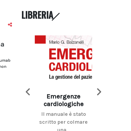
LIBRERIA
ma
uzumab
 non
Emergenze
Imaging d
cardiologiche
mammel
Il manuale è stato
La radiolo
scritto per colmare
senologica inc
una...
ramo dell'imagi