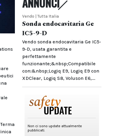
ANNUNCI
Vendo | Tutta Italia
Sonda endocavitaria Ge
IC5-9-D
Vendo sonda endocavitaria Ge IC5-
ations
9-D, usata garantita e
perfettamente
funzionante;&nbsp;Compatibile
uare
con:&nbsp;Logiq E9, Logiq E9 con
eutici
XDClear, Logiq S8, Voluson E6,...
 una
rale
afferma
linica