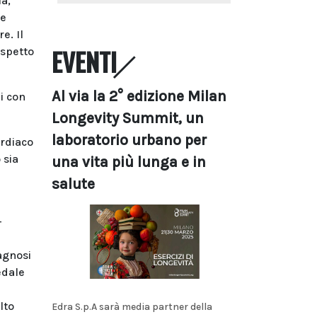
ia,
le
e. Il
EVENTI
ispetto
Al via la 2° edizione Milan
li con
Longevity Summit, un
laboratorio urbano per
ardiaco
 sia
una vita più lunga e in
salute
-
agnosi
edale
lto
Edra S.p.A sarà media partner della