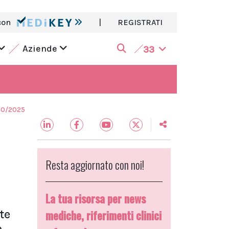
con
|
REGISTRATI
Aziende
33
10/2025
Resta aggiornato con noi!
La tua risorsa per news
te
mediche, riferimenti clinici
o