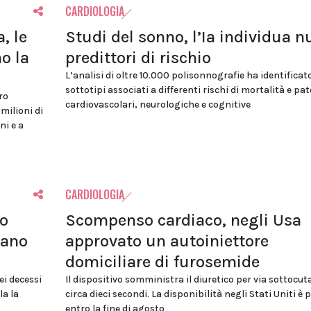
CARDIOLOGIA
, le
Studi del sonno, l’Ia individua n
o la
predittori di rischio
L’analisi di oltre 10.000 polisonnografie ha identificat
sottotipi associati a differenti rischi di mortalità e pa
ro
cardiovascolari, neurologiche e cognitive
 milioni di
ni e a
CARDIOLOGIA
lo
Scompenso cardiaco, negli Usa
tano
approvato un autoiniettore
domiciliare di furosemide
ei decessi
Il dispositivo somministra il diuretico per via sottocut
la la
circa dieci secondi. La disponibilità negli Stati Uniti è 
entro la fine di agosto