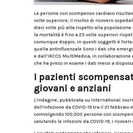
Le persone con scompenso cardiaco risultano m
volte superiore, il rischio di ricovero ospeda
dieci volte più alta rispetto alla popolazione
la mortalità è fino a 25 volte superiori rispe
comunque doppio. In questi soggetti è fort
quella antinfluenzale Sono i dati che emergo
e dall’IRCCS MultiMedica, in collaborazione co
che ha preso in esame i dati messi a dispos
I pazienti scompensat
giovani e anziani
L’indagine, pubblicata su International Journ
dell’infezione da COVID-19 tra il 21 febbraio e
coinvolgendo 100.000 persone con scompenso
valutando le infezioni da COVID-19, i ricoveri