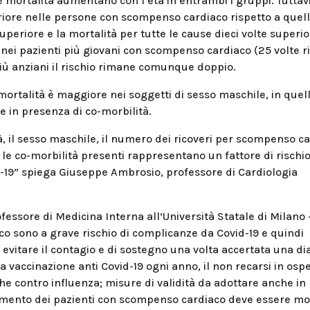
i e mortalità aumentano con l’età in entrambi i gruppi. Tuttav
periore nelle persone con scompenso cardiaco rispetto a quel
uperiore e la mortalità per tutte le cause dieci volte superior
 nei pazienti più giovani con scompenso cardiaco (25 volte r
più anziani il rischio rimane comunque doppio.
e mortalità è maggiore nei soggetti di sesso maschile, in quel
 in presenza di co-morbilità.
, il sesso maschile, il numero dei ricoveri per scompenso c
e le co-morbilità presenti rappresentano un fattore di rischio
D-19” spiega Giuseppe Ambrosio, professore di Cardiologia
ofessore di Medicina Interna all’Università Statale di Milano 
o sono a grave rischio di complicanze da Covid-19 e quindi
 evitare il contagio e di sostegno una volta accertata una di
a vaccinazione anti Covid-19 ogni anno, il non recarsi in osp
e contro influenza; misure di validità da adottare anche in
tamento dei pazienti con scompenso cardiaco deve essere mo