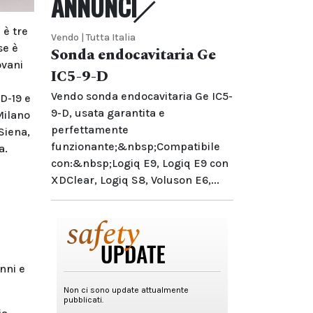
ANNUNCI
 è tre
Vendo | Tutta Italia
se è
Sonda endocavitaria Ge
ovani
IC5-9-D
Vendo sonda endocavitaria Ge IC5-
D-19 e
9-D, usata garantita e
Milano
perfettamente
Siena,
funzionante;&nbsp;Compatibile
a.
con:&nbsp;Logiq E9, Logiq E9 con
XDClear, Logiq S8, Voluson E6,...
nni e