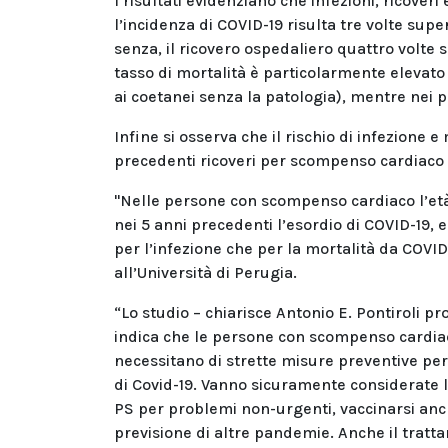
I risultati evidenziano che infezioni, ricover
l’incidenza di COVID-19 risulta tre volte su
senza, il ricovero ospedaliero quattro volte s
tasso di mortalità è particolarmente elevato
ai coetanei senza la patologia), mentre nei 
Infine si osserva che il rischio di infezione 
precedenti ricoveri per scompenso cardiaco e
"Nelle persone con scompenso cardiaco l’età
nei 5 anni precedenti l’esordio di COVID-19, 
per l’infezione che per la mortalità da COVI
all’Università di Perugia.
“Lo studio – chiarisce Antonio E. Pontiroli pr
indica che le persone con scompenso cardiac
necessitano di strette misure preventive per
di Covid-19. Vanno sicuramente considerate l
PS per problemi non-urgenti, vaccinarsi anch
previsione di altre pandemie. Anche il trat