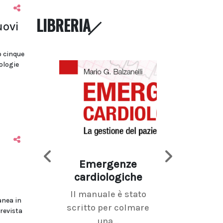
LIBRERIA
uovi
o cinque
tologie
Emergenze
Imaging d
cardiologiche
mammel
Il manuale è stato
La radiolo
anea in
scritto per colmare
senologica inc
prevista
una...
ramo dell'imagi