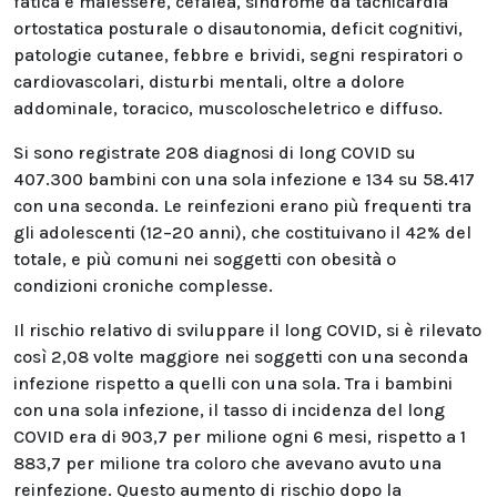
fatica e malessere, cefalea, sindrome da tachicardia
ortostatica posturale o disautonomia, deficit cognitivi,
patologie cutanee, febbre e brividi, segni respiratori o
cardiovascolari, disturbi mentali, oltre a dolore
addominale, toracico, muscoloscheletrico e diffuso.
Si sono registrate 208 diagnosi di long COVID su
407.300 bambini con una sola infezione e 134 su 58.417
con una seconda. Le reinfezioni erano più frequenti tra
gli adolescenti (12–20 anni), che costituivano il 42% del
totale, e più comuni nei soggetti con obesità o
condizioni croniche complesse.
Il rischio relativo di sviluppare il long COVID, si è rilevato
così 2,08 volte maggiore nei soggetti con una seconda
infezione rispetto a quelli con una sola. Tra i bambini
con una sola infezione, il tasso di incidenza del long
COVID era di 903,7 per milione ogni 6 mesi, rispetto a 1
883,7 per milione tra coloro che avevano avuto una
reinfezione. Questo aumento di rischio dopo la