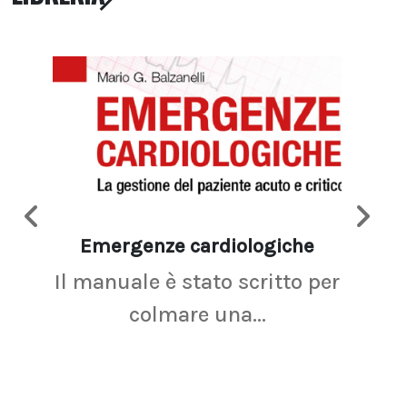
Emergenze cardiologiche
Ima
Il manuale è stato scritto per
La r
colmare una...