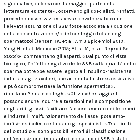
significative, in linea con la maggior parte della
letteratura esistente», osservano gli specialisti. «Infatti,
precedenti osservazioni avevano evidenziato come
l’elevata assunzione di SSB fosse associata a riduzione
della concentrazione e/o del conteggio totale degli
spermatozoi (Jensen TK, et al. Am J Epidemiol 2010;
Yang H, et al. Medicine 2015; Efrat M, et al. Reprod Sci
2022)», commentano gli esperti. «Dal punto di vista
biologico, l’effetto negativo delle SSB sulla qualità dello
sperma potrebbe essere legato all’insulino-resistenza
indotta dagli zuccheri, che aumenta lo stress ossidativo
e può compromettere la funzione spermatica»,
riportano Pinna e colleghi. «Gli zuccheri aggiunti
possono anche indurre alterazioni nella composizione
degli acidi grassi, facilitare l’accorciamento dei telomeri
e indurre il malfunzionamento dell’asse ipotalamo-
ipofisi-testicoli», continuano gli specialisti. «Tra i limiti
dello studio vi sono possibili errori di classificazione
dell’esposizione, in quanto il consumo di SSB è stato