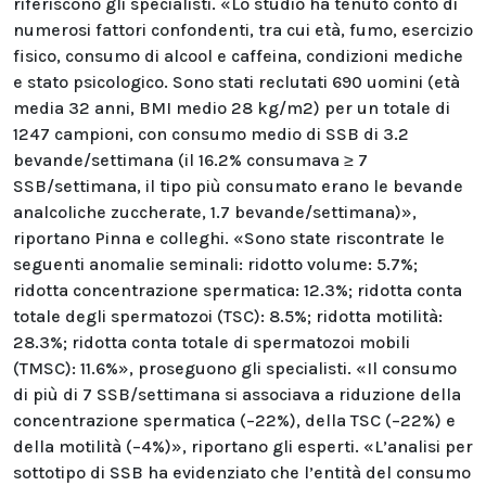
riferiscono gli specialisti. «Lo studio ha tenuto conto di
numerosi fattori confondenti, tra cui età, fumo, esercizio
fisico, consumo di alcool e caffeina, condizioni mediche
e stato psicologico. Sono stati reclutati 690 uomini (età
media 32 anni, BMI medio 28 kg/m2) per un totale di
1247 campioni, con consumo medio di SSB di 3.2
bevande/settimana (il 16.2% consumava ≥ 7
SSB/settimana, il tipo più consumato erano le bevande
analcoliche zuccherate, 1.7 bevande/settimana)»,
riportano Pinna e colleghi. «Sono state riscontrate le
seguenti anomalie seminali: ridotto volume: 5.7%;
ridotta concentrazione spermatica: 12.3%; ridotta conta
totale degli spermatozoi (TSC): 8.5%; ridotta motilità:
28.3%; ridotta conta totale di spermatozoi mobili
(TMSC): 11.6%», proseguono gli specialisti. «Il consumo
di più di 7 SSB/settimana si associava a riduzione della
concentrazione spermatica (−22%), della TSC (−22%) e
della motilità (−4%)», riportano gli esperti. «L’analisi per
sottotipo di SSB ha evidenziato che l’entità del consumo