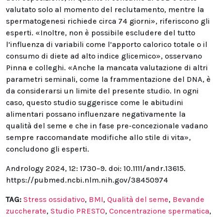
valutato solo al momento del reclutamento, mentre la
spermatogenesi richiede circa 74 giorni», riferiscono gli
esperti. «Inoltre, non è possibile escludere del tutto
l’influenza di variabili come l’apporto calorico totale o il
consumo di diete ad alto indice glicemico», osservano
Pinna e colleghi. «Anche la mancata valutazione di altri
parametri seminali, come la frammentazione del DNA, è
da considerarsi un limite del presente studio. In ogni
caso, questo studio suggerisce come le abitudini
alimentari possano influenzare negativamente la
qualità del seme e che in fase pre-concezionale vadano
sempre raccomandate modifiche allo stile di vita»,
concludono gli esperti.
Andrology 2024, 12: 1730–9. doi: 10.1111/andr.13615.
https://pubmed.ncbi.nlm.nih.gov/38450974
TAG:
Stress ossidativo
,
BMI
,
Qualità del seme
,
Bevande
zuccherate
,
Studio PRESTO
,
Concentrazione spermatica
,