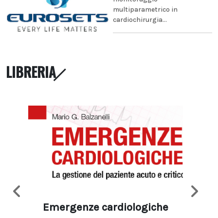
multiparametrico in
cardiochirurgia...
LIBRERIA
Emergenze cardiologiche
Ima