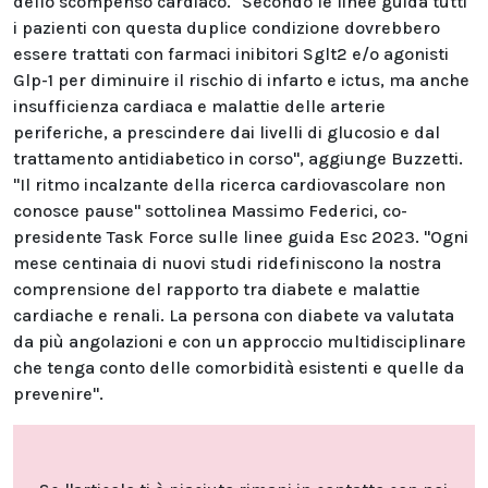
dello scompenso cardiaco. "Secondo le linee guida tutti
i pazienti con questa duplice condizione dovrebbero
essere trattati con farmaci inibitori Sglt2 e/o agonisti
Glp-1 per diminuire il rischio di infarto e ictus, ma anche
insufficienza cardiaca e malattie delle arterie
periferiche, a prescindere dai livelli di glucosio e dal
trattamento antidiabetico in corso", aggiunge Buzzetti.
"Il ritmo incalzante della ricerca cardiovascolare non
conosce pause" sottolinea Massimo Federici, co-
presidente Task Force sulle linee guida Esc 2023. "Ogni
mese centinaia di nuovi studi ridefiniscono la nostra
comprensione del rapporto tra diabete e malattie
cardiache e renali. La persona con diabete va valutata
da più angolazioni e con un approccio multidisciplinare
che tenga conto delle comorbidità esistenti e quelle da
prevenire".