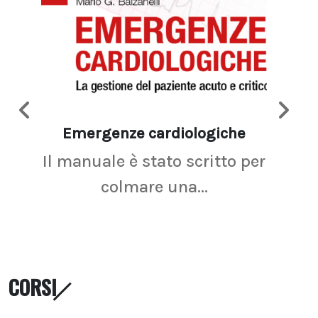
Emergenze cardiologiche
Ima
Il manuale è stato scritto per
La r
colmare una...
CORSI