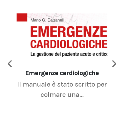
Emergenze cardiologiche
Ima
Il manuale è stato scritto per
La r
colmare una...