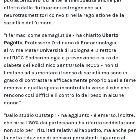
può accentuarsi durante la menopausa anche per
effetto delle fluttuazioni estrogeniche sui
neurotrasmettitori coinvolti nella regolazione della
sazietà e dell’umore.
"I farmaci come semaglutide - ha chiarito
Uberto
Pagotto
, Professore Ordinario di Endocrinologia
all’Alma Mater Università di Bologna e Direttore
dell’UOC Endocrinologia e prevenzione e cura del
diabete del Policlinico Sant’Orsola IRCCS - non si
limitano ad aumentare il senso di sazietà ma sono in
grado di contrastare efficacemente proprio quella fame
emotiva e quella spinta incontrollata verso il cibo che
rendono così difficile il controllo del peso in alcune
donne".
"Dallo studio Outstep 1 - ha aggiunto - è emerso, inoltre,
che circa l’80% dei partecipanti ha riferito soddisfazione
non solo per i risultati relativi all’appetito, ma anche per
la netta riduzione di pensieri persistenti riguardo al