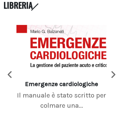
LIBRERIA
Emergenze cardiologiche
Ima
Il manuale è stato scritto per
La r
colmare una...