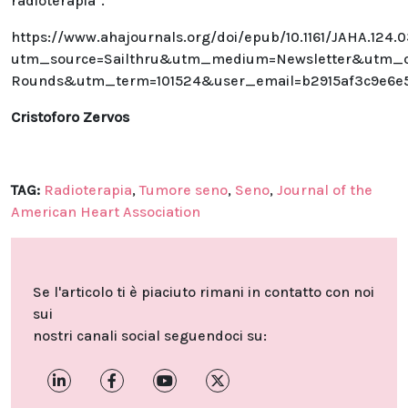
radioterapia".
https://www.ahajournals.org/doi/epub/10.1161/JAHA.124.0
utm_source=Sailthru&utm_medium=Newsletter&utm_c
Rounds&utm_term=101524&user_email=b2915af3c9e6e
Cristoforo Zervos
TAG:
Radioterapia
,
Tumore seno
,
Seno
,
Journal of the
American Heart Association
Se l'articolo ti è piaciuto rimani in contatto con noi
sui
nostri canali social seguendoci su: