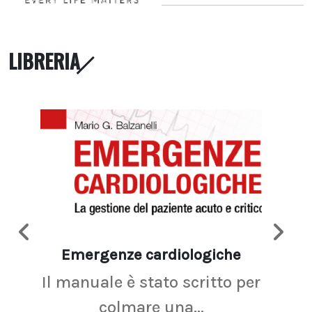
LIBRERIA
Emergenze cardiologiche
Ima
Il manuale è stato scritto per
La r
colmare una...