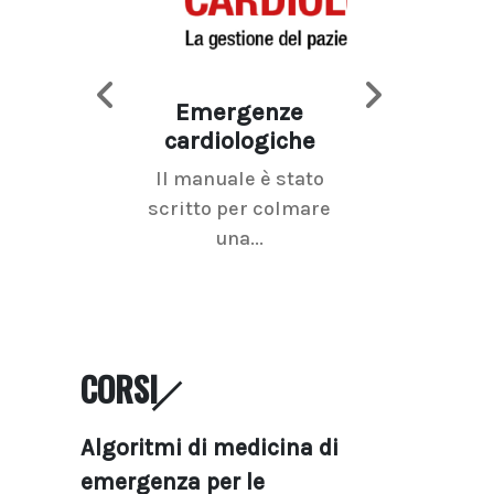
Emergenze
Imaging d
cardiologiche
mammel
Il manuale è stato
La radiolo
scritto per colmare
senologica inc
una...
ramo dell'imagi
CORSI
Algoritmi di medicina di
emergenza per le