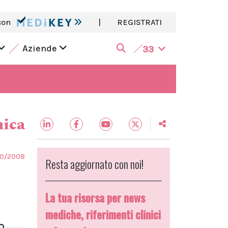
con
|
REGISTRATI
Aziende
33
nica
10/2008
Resta aggiornato con noi!
La tua risorsa per news
mediche, riferimenti clinici
o