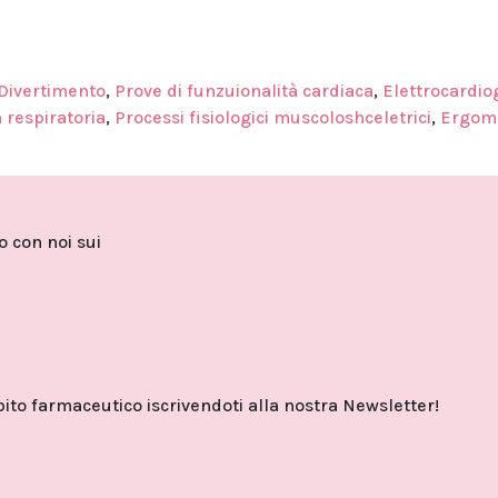
Divertimento
,
Prove di funzuionalità cardiaca
,
Elettrocardio
à respiratoria
,
Processi fisiologici muscoloshceletrici
,
Ergome
to con noi sui
o farmaceutico iscrivendoti alla nostra Newsletter!