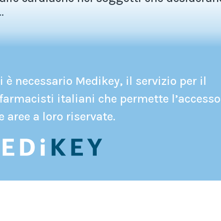
.
 è necessario Medikey, il servizio per il
farmacisti italiani che permette l’accesso
e aree a loro riservate.