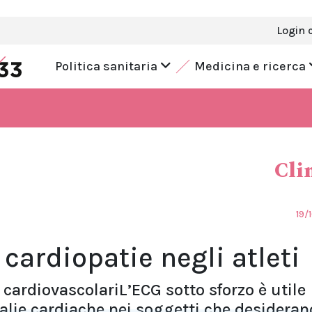
Login 
Politica sanitaria
Medicina e ricerca
Cli
19/
 cardiopatie negli atleti
cardiovascolariL’ECG sotto sforzo è utile
malie cardiache nei soggetti che desideran