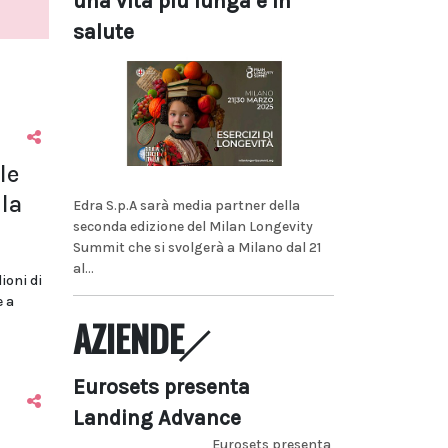
una vita più lunga e in
salute
le
la
Edra S.p.A sarà media partner della
seconda edizione del Milan Longevity
Summit che si svolgerà a Milano dal 21
al...
lioni di
e a
AZIENDE
Eurosets presenta
Landing Advance
Eurosets presenta