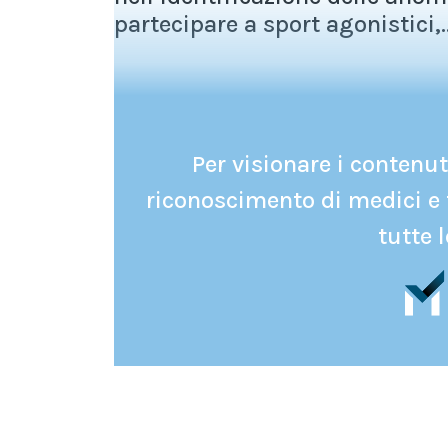
partecipare a sport agonistici,..
Per visionare i contenuti
riconoscimento di medici e 
tutte l