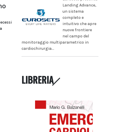
no
Landing Advance,
un sistema
completo e
decessi
intuitivo che apre
a
nuove frontiere
nel campo del
monitoraggio multiparametrico in
cardiochirurgia...
LIBRERIA