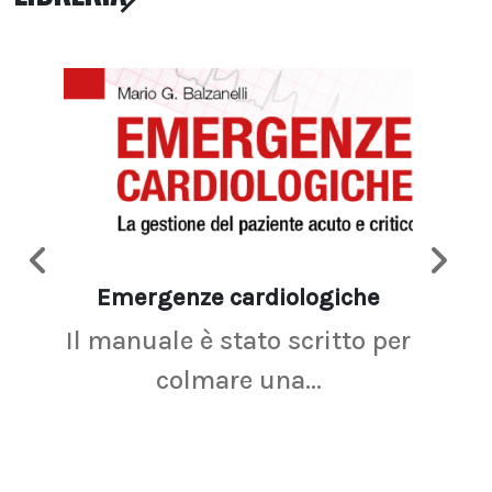
Emergenze cardiologiche
Ima
Il manuale è stato scritto per
La r
colmare una...