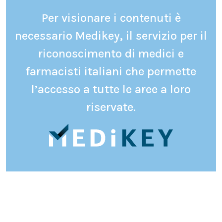
Per visionare i contenuti è
necessario Medikey, il servizio per il
riconoscimento di medici e
farmacisti italiani che permette
l’accesso a tutte le aree a loro
riservate.