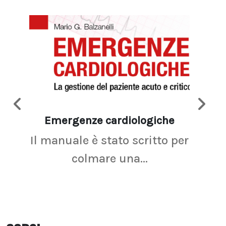
Emergenze cardiologiche
Ima
Il manuale è stato scritto per
La r
colmare una...