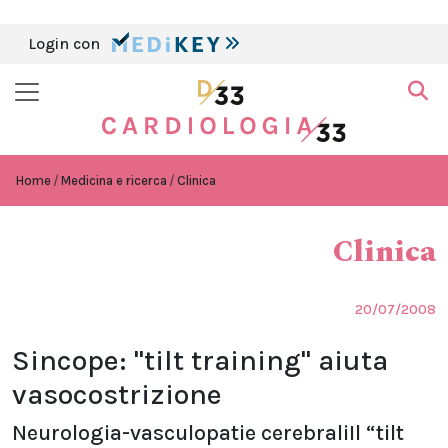
Login con
Home
Medicina e ricerca
Clinica
Clinica
20/07/2008
Sincope: "tilt training" aiuta
vasocostrizione
Neurologia-vasculopatie cerebraliIl “tilt