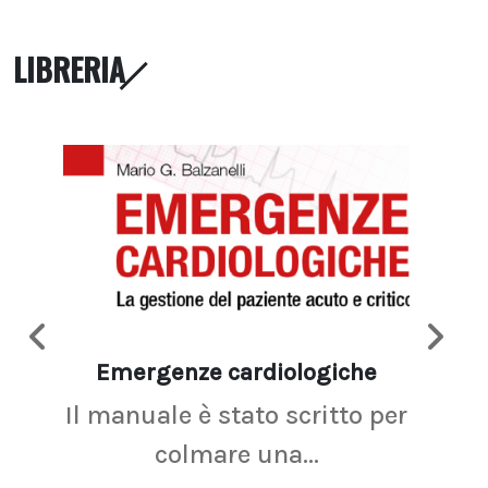
LIBRERIA
Emergenze cardiologiche
Ima
Il manuale è stato scritto per
La r
colmare una...